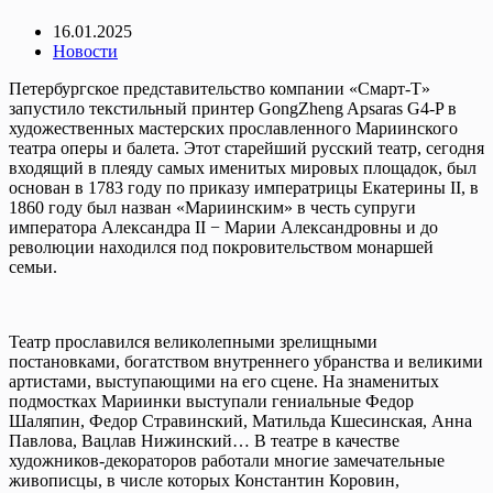
16.01.2025
Новости
Петербургское представительство компании «Смарт-Т»
запустило текстильный принтер GongZheng Apsaras G4-P в
художественных мастерских прославленного Мариинского
театра оперы и балета. Этот старейший русский театр, сегодня
входящий в плеяду самых именитых мировых площадок, был
основан в 1783 году по приказу императрицы Екатерины II, в
1860 году был назван «Мариинским» в честь супруги
императора Александра II − Марии Александровны и до
революции находился под покровительством монаршей
семьи.
Театр прославился великолепными зрелищными
постановками, богатством внутреннего убранства и великими
артистами, выступающими на его сцене. На знаменитых
подмостках Мариинки выступали гениальные Федор
Шаляпин, Федор Стравинский, Матильда Кшесинская, Анна
Павлова, Вацлав Нижинский… В театре в качестве
художников-декораторов работали многие замечательные
живописцы, в числе которых Константин Коровин,