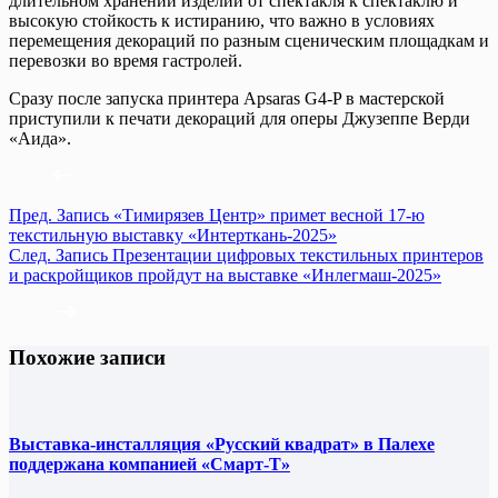
длительном хранении изделий от спектакля к спектаклю и
высокую стойкость к истиранию, что важно в условиях
перемещения декораций по разным сценическим площадкам и
перевозки во время гастролей.
Сразу после запуска принтера Apsaras G4-P в мастерской
приступили к печати декораций для оперы Джузеппе Верди
«Аида».
Пред.
Запись
«Тимирязев Центр» примет весной 17-ю
текстильную выставку «Интерткань-2025»
След.
Запись
Презентации цифровых текстильных принтеров
и раскройщиков пройдут на выставке «Инлегмаш-2025»
Похожие записи
Выставка-инсталляция «Русский квадрат» в Палехе
поддержана компанией «Смарт-Т»