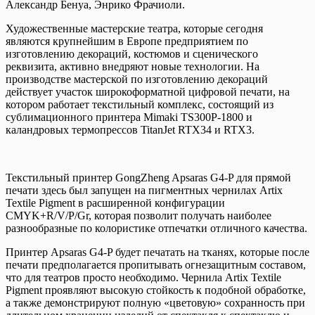
Александр Бенуа, Энрико Фрачиоли.
Художественные мастерские театра, которые сегодня
являются крупнейшим в Европе предприятием по
изготовлению декораций, костюмов и сценического
реквизита, активно внедряют новые технологии. На
производстве мастерской по изготовлению декораций
действует участок широкоформатной цифровой печати, на
котором работает текстильный комплекс, состоящий из
сублимационного принтера Mimaki TS300Р-1800 и
каландровых термопрессов TitanJet RTX34 и RTX3.
Текстильный принтер GongZheng Apsaras G4-P для прямой
печати здесь был запущен на пигментных чернилах Artix
Textile Pigment в расширенной конфигурации
CMYK+R/V/P/Gr, которая позволит получать наиболее
разнообразные по колористике отпечатки отличного качества.
Принтер Apsaras G4-P будет печатать на тканях, которые после
печати предполагается пропитывать огнезащитным составом,
что для театров просто необходимо. Чернила Artix Textile
Pigment проявляют высокую стойкость к подобной обработке,
а также демонстрируют полную «цветовую» сохранность при