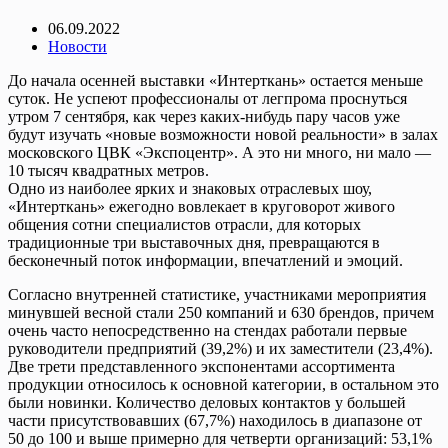
06.09.2022
Новости
До начала осенней выставки «Интерткань» остается меньше
суток. Не успеют профессионалы от легпрома проснуться
утром 7 сентября, как через каких-нибудь пару часов уже
будут изучать «новые возможности новой реальности» в залах
московского ЦВК «Экспоцентр». А это ни много, ни мало —
10 тысяч квадратных метров.
Одно из наиболее ярких и знаковых отраслевых шоу,
«Интерткань» ежегодно вовлекает в круговорот живого
общения сотни специалистов отрасли, для которых
традиционные три выставочных дня, превращаются в
бесконечный поток информации, впечатлений и эмоций.
Согласно внутренней статистике, участниками мероприятия
минувшей весной стали 250 компаний и 630 брендов, причем
очень часто непосредственно на стендах работали первые
руководители предприятий (39,2%) и их заместители (23,4%).
Две трети представленного экспонентами ассортимента
продукции относилось к основной категории, в остальном это
были новинки. Количество деловых контактов у большей
части присутствовавших (67,7%) находилось в диапазоне от
50 до 100 и выше примерно для четверти организаций: 53,1%