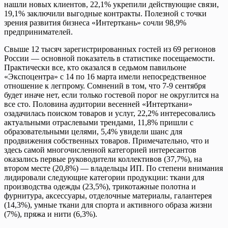
нашли новых клиентов, 22,1% укрепили действующие связи,
19,1% заключили выгодные контракты. Полезной с точки
зрения развития бизнеса «Интерткань» сочли 98,9%
предпринимателей.
Свыше 12 тысяч зарегистрированных гостей из 69 регионов
России — основной показатель в статистике посещаемости.
Практически все, кто оказался в седьмом павильоне
«Экспоцентра» с 14 по 16 марта имели непосредственное
отношение к легпрому. Сомнений в том, что 7-9 сентября
будет иначе нет, если только гостевой порог не округлится на
все сто. Половина аудитории весенней «Интерткани»
озадачилась поиском товаров и услуг, 22,2% интересовались
актуальными отраслевыми трендами, 11,8% пришли с
образовательными целями, 5,4% увидели шанс для
продвижения собственных товаров. Примечательно, что и
здесь самой многочисленной категорией интересантов
оказались первые руководители коллективов (37,7%), на
втором месте (20,8%) — владельцы ИП. По степени внимания
лидировали следующие категории продукции: ткани для
производства одежды (23,5%), трикотажные полотна и
фурнитура, аксессуары, отделочные материалы, галантерея
(14,3%), умные ткани для спорта и активного образа жизни
(7%), пряжа и нити (6,3%).