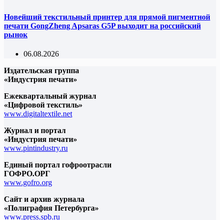
Новейший текстильный принтер для прямой пигментной
печати GongZheng Apsaras G5P выходит на российский
рынок
06.08.2026
Издательская группа
«Индустрия печати»
Ежеквартальный журнал
«Цифровой текстиль»
www.digitaltextile.net
Журнал и портал
«Индустрия печати»
www.pintindustry.ru
Единый портал гофроотрасли
ГОФРО.ОРГ
www.gofro.org
Сайт и архив журнала
«Полиграфия Петербурга»
www.press.spb.ru