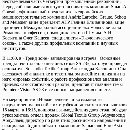
неотъемлемая часть Четвертой промышленной революции.
Перед собравшимися выступят: основатель компании Smart-A
Consult, официальный представитель европейских
машиностроительных компаний Andriz Laroche, Graute, Schott
and Meissner, вице-президент АТР Галина Ельчанинова, вице-
президент Международной ассоциации эко-моды Светлана
Романова; профессор, помощник ректора РГУ им. А.Н.
Косыгина Олег Кащеев, специалисты «Экологического
союза», а также других профильных компаний и научных
институтов.
В 11:00, в «Тренд-зоне» запланирована встреча «Основные
тренды текстильного дизайна, сезон SS 23», которую проведет
основатель Solstudio Textile Group Александра Калошина. Она
расскажет об аналитике в текстильном дизайне и влиянии на
него мировых событий, о работе профессионалов анализа и
приемах самостоятельной работы, представит главные темы
Рremiere Vision SS 23 и сезонные направления в цвете.
На мероприятии «Новые решения и возможности
сотрудничества российских и узбекистанских текстильщиков»
15 марта, в 16:15, вопросы взаимодействия двух стран обсудят
руководитель отдела продаж Global Textile Group Абдулвосид
Абдуллаев; директор по развитию российского направления и
официальный дистрибьютор компании Samarkand Euro Asia