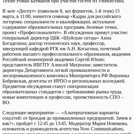
Textile Роман Батманов при участии гостей из Узбекистана.
В зале «Диспут» (павильон 8, зал фуршетов, 1-й этаж) 15
марта, в 11:00, начнется семинар «Кадры для российского
легпрома: специальности и квалификации, актуальное
содержание образовательных программ, болевые точки,
проект «Профессионалитет». В обсуждении примут участие:
генеральный директор ЦБК «Шуйские ситцы» Анна
Богаделина; доктор технических наук, профессор,
заведующий кафедрой РГК им А.Н. Косыгина, почетный
работник высшего профессионального образования, академик
Российской инженерной академии Сергей Юхин;
представитель ИВГПУ Алексей Матрохин; заместитель
директора Департамента легкой промышленности и
лесопромышленного комплекса Минпромторга РФ Вероника
Бобровская, делегаты от ИРПО и региональных колледжей.
Предметом обсуждения станут синхронизация
образовательных стандартов с требованиями рынка труда,
новые компетенции и профессии, преемственность СПО –
ВО.
Следующее мероприятие — «Альтернативные варианты
соцсетей: от брендов до промышленных предприятий. Зачем и
как?», пройдет с 12:45 до 13:45. Модератор Мария Новикова,
основатель и руководитель агентства Now Communications,