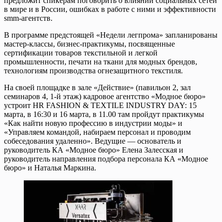
предложит спикерам поговорить о влиянии социальных сетей
в мире и в России, ошибках в работе с ними и эффективности
smm-агентств.
В программе предстоящей «Недели легпрома» запланированы
мастер-классы, бизнес-практикумы, посвященные
сертификации товаров текстильной и легкой
промышленности, печати на ткани для модных брендов,
технологиям производства огнезащитного текстиля.
На своей площадке в зале «Действие» (павильон 2, зал
семинаров 4, 1-й этаж) кадровое агентство «Модное бюро»
устроит HR FASHION & TEXTILE INDUSTRY DAY: 15
марта, в 16:30 и 16 марта, в 11.00 там пройдут практикумы
«Как найти новую профессию в индустрии моды» и
«Управляем командой, набираем персонал и проводим
собеседования удаленно». Ведущие — основатель и
руководитель КА «Модное бюро» Елена Залесская и
руководитель направления подбора персонала КА «Модное
бюро» и Наталья Маркина.