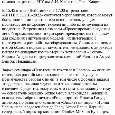
помощник ректора РГУ им А.Н. Косыгина Олег Кащеев.
В 15.45 в зале «Действие» и в 17.00 в тренд-зоне
«ИНТЕРТКАНЬ-2022» состоятся мероприятия, которые могут
быть полезными практикам успешно использующим в
производстве цифровые технологии либо планирующим их
внедрение. Встреча под называем «Проектирование изделий
легкой промышленности» раскроет преимущества программ
для создания виртуальных моделей, их интеграцию с
плоттерами и раскройным оборудованием. Своими знаниями
в этой области поделятся заместитель генерального директора
центра прикладных компьютерных технологий «Ассоль»
Карина Андреева и представитель компаний Yamato и Assyst
Виктор Накашидзе.
Задача семинара «Печатаем на текстиле в России» — оценить
потенциал российских поставщиков печатных услуг и
преимущества работы с ними, в том числе с формате заказов
«под ключ», начиная с дизайна и заканчивая готовым
изделием. Среди тех, кому есть, что сказать на заданную тему
— основатель Solstudio Textile Group Александра Калошина;
основатель фабрики печати «Ролли принт» Никита Ганус;
директор по развитию компании «Вишневый пирог» Ирина
Чернышева; владелец бренда Fancy Armor Елена Ларина;
генеральный директор компании Dimitex Михаил Купавцев.