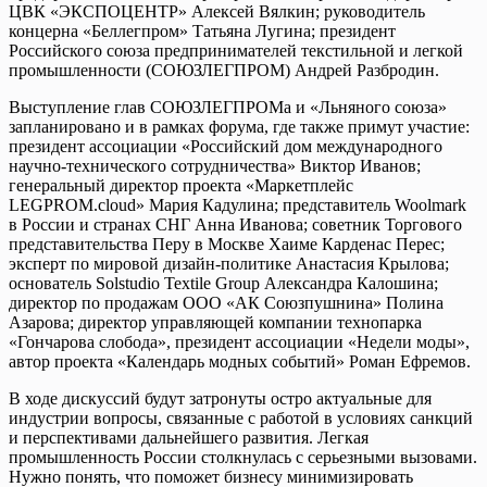
ЦВК «ЭКСПОЦЕНТР» Алексей Вялкин; руководитель
концерна «Беллегпром» Татьяна Лугина; президент
Российского союза предпринимателей текстильной и легкой
промышленности (СОЮЗЛЕГПРОМ) Андрей Разбродин.
Выступление глав СОЮЗЛЕГПРОМа и «Льняного союза»
запланировано и в рамках форума, где также примут участие:
президент ассоциации «Российский дом международного
научно-технического сотрудничества» Виктор Иванов;
генеральный директор проекта «Маркетплейс
LEGPROM.cloud» Мария Кадулина; представитель Woolmark
в России и странах СНГ Анна Иванова; советник Торгового
представительства Перу в Москве Хаиме Карденас Перес;
эксперт по мировой дизайн-политике Анастасия Крылова;
основатель Solstudio Textile Group Александра Калошина;
директор по продажам ООО «АК Союзпушнина» Полина
Азарова; директор управляющей компании технопарка
«Гончарова слобода», президент ассоциации «Недели моды»,
автор проекта «Календарь модных событий» Роман Ефремов.
В ходе дискуссий будут затронуты остро актуальные для
индустрии вопросы, связанные с работой в условиях санкций
и перспективами дальнейшего развития. Легкая
промышленность России столкнулась с серьезными вызовами.
Нужно понять, что поможет бизнесу минимизировать