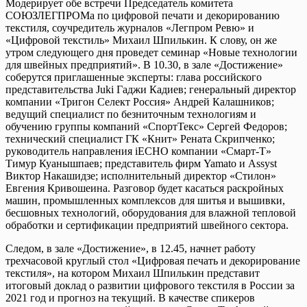
Модерирует обе встречи Председатель комитета
СОЮЗЛЕГПРОМа по цифровой печати и декорированию
текстиля, соучредитель журналов «Легпром Ревю» и
«Цифровой текстиль» Михаил Шпилькин. К слову, он же
утром следующего дня проведет семинар «Новые технологии
для швейных предприятий». В 10.30, в зале «Достижение»
соберутся приглашенные эксперты: глава российского
представительства Juki Гаджи Кадиев; генеральный директор
компании «Тригон Селект Россия» Андрей Калашников;
ведущий специалист по безниточным технологиям и
обучению группы компаний «СпортТекс» Сергей Федоров;
технический специалист ГК «Книт» Рената Скрипченко;
руководитель направления iECHO компании «Смарт-Т»
Тимур Куанышпаев; представитель фирм Yamato и Assyst
Виктор Накашидзе; исполнительный директор «Стилон»
Евгения Кривошеина. Разговор будет касаться раскройных
машин, промышленных комплексов для шитья и вышивки,
бесшовных технологий, оборудования для влажной тепловой
обработки и сертификации предприятий швейного сектора.
Следом, в зале «Достижение», в 12.45, начнет работу
трехчасовой круглый стол «Цифровая печать и декорирование
текстиля», на котором Михаил Шпилькин представит
итоговый доклад о развитии цифрового текстиля в России за
2021 год и прогноз на текущий. В качестве спикеров