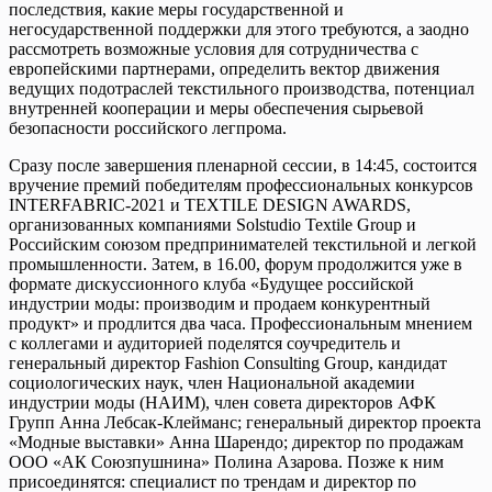
последствия, какие меры государственной и
негосударственной поддержки для этого требуются, а заодно
рассмотреть возможные условия для сотрудничества с
европейскими партнерами, определить вектор движения
ведущих подотраслей текстильного производства, потенциал
внутренней кооперации и меры обеспечения сырьевой
безопасности российского легпрома.
Сразу после завершения пленарной сессии, в 14:45, состоится
вручение премий победителям профессиональных конкурсов
INTERFABRIC-2021 и TEXTILE DESIGN AWARDS,
организованных компаниями Solstudio Textile Group и
Российским союзом предпринимателей текстильной и легкой
промышленности. Затем, в 16.00, форум продолжится уже в
формате дискуссионного клуба «Будущее российской
индустрии моды: производим и продаем конкурентный
продукт» и продлится два часа. Профессиональным мнением
с коллегами и аудиторией поделятся соучредитель и
генеральный директор Fashion Consulting Group, кандидат
социологических наук, член Национальной академии
индустрии моды (НАИМ), член совета директоров АФК
Групп Анна Лебсак-Клейманс; генеральный директор проекта
«Модные выставки» Анна Шарендо; директор по продажам
ООО «АК Союзпушнина» Полина Азарова. Позже к ним
присоединятся: специалист по трендам и директор по