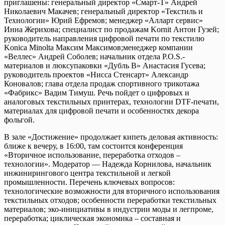
приглашены: генеральный директор «Смарт-Т» Андрей
Николаевич Макачев; генеральный директор «Текстиль и
Технологии» Юрий Ефремов; менеджер «Алларт сервис»
Инна Жерихова; специалист по продажам Kornit Антон Гузей;
руководитель направления цифровой печати по текстилю
Konica Minolta Максим Максимов;менеджер компании
«Веллес» Андрей Соболев; начальник отдела P.O.S.-
материалов и люксупаковки «Дубль В» Анастасия Гусева;
руководитель проектов «Нисса Стенсарт» Александр
Коновалов; глава отдела продаж спортивного трикотажа
«Фабрикс» Вадим Тимуш. Речь пойдет о цифровых и
аналоговых текстильных принтерах, технологии DTF-печати,
материалах для цифровой печати и особенностях декора
фольгой.
В зале «Достижение» продолжает кипеть деловая активность:
ближе к вечеру, в 16:00, там состоится конференция
«Вторичное использование, переработка отходов –
технологии». Модератор — Надежда Корнилова, начальник
инжинирингового центра текстильной и легкой
промышленности. Перечень ключевых вопросов:
технологические возможности для вторичного использования
текстильных отходов; особенности переработки текстильных
материалов; эко-инициативы в индустрии моды и легпроме,
переработка; циклическая экономика – составная и