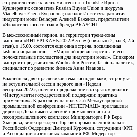
сотрудничеству с клиентами агентства Trendsite Ирина
Кушнеревич; основатель Russian Buyers Union и шоурума
Viadelbuyer Елена Бугранова; идеолог Института развития
индустрии моды Beinopen Алексей Баженов, представители
«Экологического союза» и бренда BRASCHI.
В межсессионный период, на территории тренд-зоны
выставки «ИНТЕРТКАНЬ-2022.Весна» (павильон 2, зал 3, 2-й
этаж), в 15.00, состоится еще одна встреча, посвященная
fashion-направлению — «Мировой кризис сорсинга и его
положительные последствия для индустрии моды». Спикером
выступит представитель Woolmark в России, fashion-аналитик,
специалист по развитию бизнеса Анна Иванова.
Важнейшая для отраслевиков тема господдержки, затронутая
на вступительной сессии первого дня «Недели
легпрома-2022», получит продолжение в открытом диалоге
«Инструменты государственной поддержки: практика
применения». К разговору на полях 2-й Международной
промышленной конференции «ИНЛЕГМАШ» приглашены
директор Департамента легкой промышленности и
лесопромышленного комплекса Минпромторга РФ Вера
Хмырова; вице-президент Торгово-промышленной палаты
Российской Федерации Дмитрий Курочкин, сотрудники ФРП
и Ассоциации лизинговых компаний РФ. Модератор —