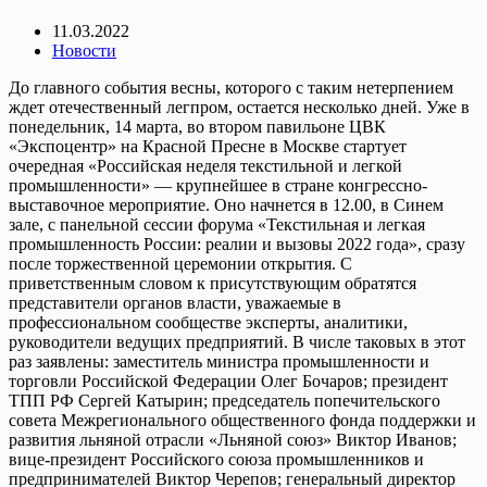
11.03.2022
Новости
До главного события весны, которого с таким нетерпением
ждет отечественный легпром, остается несколько дней. Уже в
понедельник, 14 марта, во втором павильоне ЦВК
«Экспоцентр» на Красной Пресне в Москве стартует
очередная «Российская неделя текстильной и легкой
промышленности» — крупнейшее в стране конгрессно-
выставочное мероприятие. Оно начнется в 12.00, в Синем
зале, с панельной сессии форума «Текстильная и легкая
промышленность России: реалии и вызовы 2022 года», сразу
после торжественной церемонии открытия. С
приветственным словом к присутствующим обратятся
представители органов власти, уважаемые в
профессиональном сообществе эксперты, аналитики,
руководители ведущих предприятий. В числе таковых в этот
раз заявлены: заместитель министра промышленности и
торговли Российской Федерации Олег Бочаров; президент
ТПП РФ Сергей Катырин; председатель попечительского
совета Межрегионального общественного фонда поддержки и
развития льняной отрасли «Льняной союз» Виктор Иванов;
вице-президент Российского союза промышленников и
предпринимателей Виктор Черепов; генеральный директор