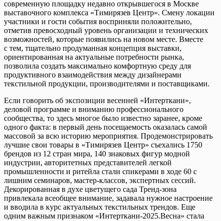
современную площадку недавно открывшегося в Москве
выставочного комплекса «Тимирязев Центр». Смену локации
участники и гости события восприняли положительно,
отметив превосходный уровень организации и технических
возможностей, которые появились на новом месте. Вместе
с тем, тщательно продуманная концепция выставки,
ориентированная на актуальные потребности рынка,
позволила создать максимально комфортную среду для
продуктивного взаимодействия между дизайнерами
текстильной продукции, производителями и поставщиками.
Если говорить об экспозиции весенней «Интерткани»,
деловой программе и вниманию профессионального
сообщества, то здесь многое было известно заранее, кроме
одного факта: в первый день посещаемость оказалась самой
массовой за всю историю мероприятия. Продемонстрировать
лучшие свои товары в «Тимирязев Центр» съехались 1750
брендов из 12 стран мира, 140 знаковых фигур модной
индустрии, авторитетных представителей легкой
промышленности и ритейла стали спикерами в ходе 60 с
лишним семинаров, мастер-классов, экспертных сессий.
Декорированная в духе цветущего сада Тренд-зона
привлекала всеобщее внимание, задавала нужное настроение
и вводила в курс актуальных текстильных трендов. Еще
одним важным признаком «Интерткани-2025.Весна» стала