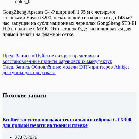
oplus_0
GongZheng Apsaras G4-P шириной 1,95 м с четырьмя
головками Epson i3200, печатающий со скоростью до 148 м²/
час, запущен на сублимационных чернилах GongSheng ST3-EI
HD в палитре CMYK. Этот станок будет использоваться для
прямой печати на флажной сетке.
Пред.
Запись
«Шуйские ситцы» представили
восстановленные принты барановских мануфактур
След.
Запись
Обновлённые модели DTF-принтеров Ainkjet
доступны для предзаказа
Похожие записи
Brother запустил продажи текстильного гибрида GTX300
для прямой печати на ткани и пленке
27.07.2026