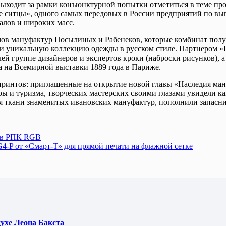
ыходит за рамки конъюнктурной попытки отметиться в теме про к
е ситцы», одного самых передовых в России предприятий по вып
алов и широких масс.
мов мануфактур Посылиных и Рабенеков, которые комбинат полу
ли уникальную коллекцию одежды в русском стиле. Партнером «
ей группе дизайнеров и экспертов кроки (наброски рисунков),
а на Всемирной выставки 1889 года в Париже.
 принтов: приглашенные на открытие новой главы «Наследия ман
ры и туризма, творческих мастерских своими глазами увидели к
мя ткани знаменитых ивановских мануфактур, пополнили запасн
 в РПК RGB
4-P от «Смарт-Т» для прямой печати на флажной сетке
духе Леона Бакста