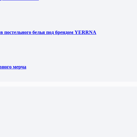
ов постельного белья под брендом YERRNA
вного мерча