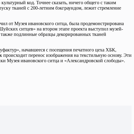
ультурный код. Точнее сказать, ничего общего с таким
уску тканей с 200-летним бэкграундом, лежит стремление
чил от Музея ивановского ситца, была продемонстрирована
Шуйских ситцев» на втором этапе проекта выступил музей-
 а также подлинные образцы декорированных тканей
уфактур», начавшееся с посещения печатного цеха ХБК,
ак происходит перенос изображения на текстильную основу. Эти
ики Музея ивановского ситца и «Александровской слободы».