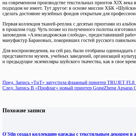
на современном производстве текстильных принтов XIX века в
подходом не имеет. Тут другое: в основе миссии ХБК «Шуйски
сделать достояние музейных фондов открытым для профессион
Первая коллекция тканей-реплик с десятью принтами из альбо
в прошлом году. Чуть позже из полученного полотна изготови
заповедник «Александровская слобода», предоставивший рабоч
мануфактур Барановых, покоривших гостей русского павильон
Для воспроизведения, на сей раз, были отобраны одиннадцать
представители музеев, учебных заведений, организаций культу
и предыдущие экземпляры шуйского ткачества, как в свое вре
Пред.
Запись
«ТиТ» запустила флажный принтер TRUJET FL8
След.
Запись
В «Профлаг» новый принтер GongZheng Apsaras G
Похожие записи
O`Stin создал коллекцию одежды с текстильным декором в 