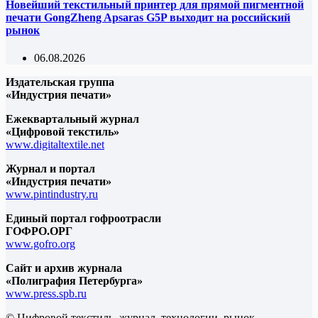
Новейший текстильный принтер для прямой пигментной
печати GongZheng Apsaras G5P выходит на российский
рынок
06.08.2026
Издательская группа
«Индустрия печати»
Ежеквартальный журнал
«Цифровой текстиль»
www.digitaltextile.net
Журнал и портал
«Индустрия печати»
www.pintindustry.ru
Единый портал гофроотрасли
ГОФРО.ОРГ
www.gofro.org
Сайт и архив журнала
«Полиграфия Петербурга»
www.press.spb.ru
© Цифровой текстиль, журнал, технологии, рынок -