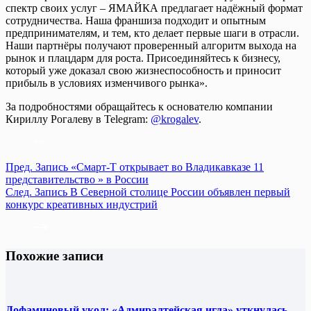
спектр своих услуг – ЯМАЙКА предлагает надёжный формат
сотрудничества. Наша франшиза подходит и опытным
предпринимателям, и тем, кто делает первые шаги в отрасли.
Наши партнёры получают проверенный алгоритм выхода на
рынок и плацдарм для роста. Присоединяйтесь к бизнесу,
который уже доказал свою жизнеспособность и приносит
прибыль в условиях изменчивого рынка».
За подробностями обращайтесь к основателю компании
Кириллу Рогалеву в Telegram:
@krogalev
.
Пред.
Запись
«Смарт-Т открывает во Владикавказе 11
представительство » в России
След.
Запись
В Северной столице России объявлен первый
конкурс креативных индустрий
Похожие записи
Дофаминовый укол: «Адмиралтейская игла» уткнулась