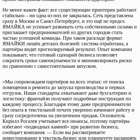
Не менее важен факт: все существующие принтерии работают
стабильно – ни одна из них не закрылась. Сеть представлена
сразу в Москве и Санкт-Петербурге, и это ещё не предел.
ЯМАЙКА не успевает развивать сеть собственными силами и
приглашает предпринимателей из других городов стать
частью успешной команды. При таком раскладе формат
ЯМАЙКИ лишён детских болезней: система отработана, а
партнёры видят прогнозируемый результат. Опыт компании
показывает, что готовый сценарий бизнеса позволяет
сократить сроки самоокупаемости и минимизировать риски
по сравнению с самостоятельным запуском.
«Мы сопровождаем партнёров на всех этапах: от поиска
помещения и ремонта до запуска производства и первых
отгрузок. Наши стандарты охватывают даже бухгалтерию и
логистику: франчайзи получают подробные инструкции по
каждому процессу. Благодаря этому даже предприниматели
без опыта в текстильной печати уверенно начинают работу и
сразу сосредоточены на увеличении продаж. Основатель
Кирилл Рогалев учитывает все нюансы, поэтому партнёры
избегают «подводных камней» при развитии бизнеса,
сообщает компания. — Если вы рассматриваете
инвестирование в текстиль-бизнес или планируете расширять