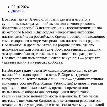
02.10.2024
Дизайн
Все стоит денег. А чего стоят сами деньги и что это, в
сущности, такое: разменный актив или символ роскоши,
богатства и власти? В исторических хитросплетениях шелка,
из которого Radical Chic создает невероятные авторские
платки, дизайнеры российского бренда проследили эволюцию
самого дорогого в мире материала как платежного средства.
Все началось в древнем Китае, на родине шелка, где его
использовали для оплаты услуг государственных служащих:
чем длиннее был отрез ткани, тем выше вознаграждение.
Позднее, появились первые шелковые купюры — результат
«девальвации» в интересах удобства.
На Востоке такие «деньги» ходили довольно долго, аж до
начала 20-х годов прошлого века. В Хорезме (древнее
государство в Центральной Азии, ныне — административная
единица в составе Республики Узбекистан) купюры печатали
вручную, с помощью штампа, время от времени они
изымались из оборота для реставрации и перепечатки,
увеличивая свою неповторимость и ценность. В том числе
поэтому с шелковыми банкнотами не спешили расставаться,
оставшиеся же у владельцев в итоге стали частью уникальной