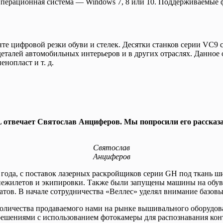
. Операционная система — Windows 7, 8 или 10. Поддерживаемы
е цифровой резки обуви и стелек. Десятки станков серии VC9 
деталей автомобильных интерьеров и в других отраслях. Данное 
нопласт и т. д.
твечает Святослав Анциферов. Мы попросили его рассказат
Святослав
Анциферов
 года, с поставок лазерных раскройщиков серии GH под ткань 
ежилетов и экипировки. Также были запущены машины на обувны
атов. В начале сотрудничества «Веллес» уделял внимание базов
количества продаваемого нами на рынке вышивального оборудова
ешениями с использованием фотокамеры для распознавания конт