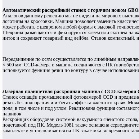
Автоматический раскройный станок с горячим ножом GBOS
Аналогов данному решению мы не видели на мировых выставка
логотипы на кроссовки. Машина позволяет заменить классиче
может работать с шевроном любой формы с высокой точностью
Шевроны размещаются и фиксируются клеем или скотчем на жар
ниток и сохраняет товарный вид лейбла. Станок компактный, на
Передвижение по осям осуществляется по линейным направляю
× 500 мм. CCD-камера и машина соединяются с ПК (приобрета
используется функция резки по контуру в случае использовани
Лазерная планшетная раскройная машина с CCD-камерой 
Станок оснащён промышленной фотокамерой CCD и предназначе
резать без подгорания и избегать эффекта «жёлтого края». Мо
поля, в том числе и под углом. Реализована функция составно
нашивок.
Раскройщик оборудован системой вакуумного ячеистого стола
подставкой под ПК. Модель 1081 также оснащена серводвигател
комплекте и устанавливается на ПК заказчика во время инстал