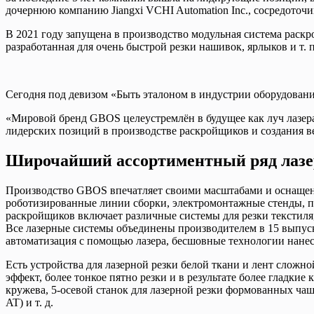
дочернюю компанию Jiangxi VCHI Automation Inc., сосредоточ
В 2021 году запущена в производство модульная система раск
разработанная для очень быстрой резки нашивок, ярлыков и т. 
Сегодня под девизом «Быть эталоном в индустрии оборудован
«Мировой бренд GBOS целеустремлён в будущее как луч лазер
лидерских позиций в производстве раскройщиков и создания 
Широчайший ассортиментный ряд лазе
Производство GBOS впечатляет своими масштабами и оснащени
роботизированные линии сборки, электромонтажные стенды, п
раскройщиков включает различные системы для резки текстиля
Все лазерные системы объединены производителем в 15 выпуск
автоматизация с помощью лазера, бесшовные технологии нанес
Есть устройства для лазерной резки белой ткани и лент слож
эффект, более тонкое пятно резки и в результате более гладки
кружева, 5-осевой станок для лазерной резки формованных чаш
AT) и т. д.