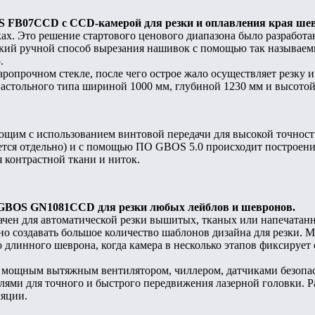
 FB07CCD с CCD-камерой для резки и оплавления края ше
х. Это решение стартового ценового диапазона было разработа
ский ручной способ вырезания нашивок с помощью так называем
.
опрочном стекле, после чего острое жало осуществляет резку и
стольного типа шириной 1000 мм, глубиной 1230 мм и высотой 58
щим с использованием винтовой передачи для высокой точности
ется отдельно) и с помощью ПО GBOS 5.0 происходит построени
я контрастной ткани и ниток.
GBOS GN1081CCD для резки любых лейблов и шевронов.
н для автоматической резки вышитых, тканых или напечатанны
жно создавать большое количество шаблонов дизайна для резки. 
го длинного шеврона, когда камера в несколько этапов фиксирует
, мощным вытяжным вентилятором, чиллером, датчиками безопас
ями для точного и быстрого передвижения лазерной головки. Ра
ляции.