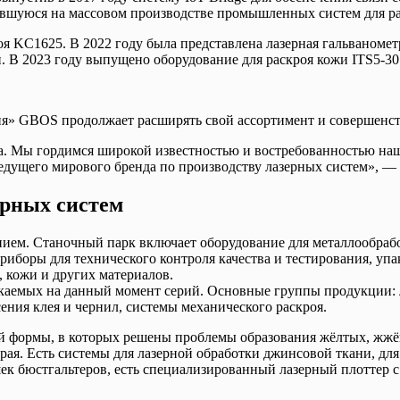
ившуюся на массовом производстве промышленных систем для ра
роя KC1625. В 2022 году была представлена лазерная гальваном
п. В 2023 году выпущено оборудование для раскроя кожи ITS5-30
ия» GBOS продолжает расширять свой ассортимент и совершенст
а. Мы гордимся широкой известностью и востребованностью на
ведущего мирового бренда по производству лазерных систем», 
рных систем
ем. Станочный парк включает оборудование для металлообработ
риборы для технического контроля качества и тестирования, у
, кожи и других материалов.
аемых на данный момент серий. Основные группы продукции: ла
ения клея и чернил, системы механического раскроя.
ной формы, в которых решены проблемы образования жёлтых, жжё
е края. Есть системы для лазерной обработки джинсовой ткани, дл
ек бюстгальтеров, есть специализированный лазерный плоттер с