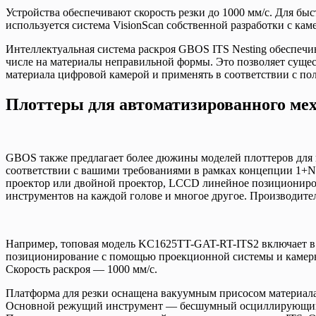
Устройства обеспечивают скорость резки до 1000 мм/с. Для бы
используется система VisionScan собственной разработки с кам
Интеллектуальная система раскроя GBOS ITS Nesting обеспечив
числе на материалы неправильной формы. Это позволяет сущес
материала цифровой камерой и применять в соответствии с по
Плоттеры для автоматизированного мех
GBOS также предлагает более дюжины моделей плоттеров для
соответствии с вашими требованиями в рамках концепции 1+N
проектор или двойной проектор, LCCD линейное позициониров
инструментов на каждой голове и многое другое. Производитель
Например, топовая модель KC1625TT-GAT-RT-ITS2 включает в 
позиционирование с помощью проекционной системы и камеры, 
Скорость раскроя — 1000 мм/с.
Платформа для резки оснащена вакуумным присосом материала
Основной режущий инструмент — бесшумный осциллирующий но