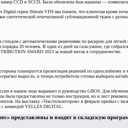
для камер CCD и SCCD. Была обновлена база машины — появили
 Digital серии iStream VDS мы поняли, что клиентам кроме печ
ки синтетической отпечатанной сублимационной ткани с рулона 
стендом с автоматическими решениями по раскрою для лёгкой
 порядка 20 человек. В один из дней на гала-ужине, где собралс
ISTRIBUTION AWARD 2023 за новый виток в сотрудничестве.
стороны планируется презентация решений по однослойному и 
ерьёзно выросло, и теперь потребители готовы выбирать китайс
оссии в нашем лице выражает и руководство GBOS. Для обучен
к была предоставлена не только инструкция, но и лист рекомен
нтов. На выставку «Текстильлегпром» в феврале прибыл с визи
аж с командой VELLES DIGITAL.
лес» представлены и входят в складскую програ