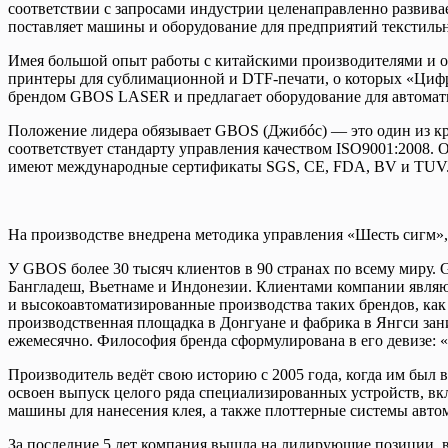
соответствии с запросами индустрии целенаправленно развива
поставляет машины и оборудование для предприятий текстиль
Имея большой опыт работы с китайскими производителями и от
принтеры для сублимационной и DTF-печати, о которых «Цифр
брендом GBOS LASER и предлагает оборудование для автомати
Положение лидера обязывает GBOS (Джибóс) — это один из кру
соответствует стандарту управления качеством ISO9001:2008. 
имеют международные сертификаты SGS, CE, FDA, BV и TUV
На производстве внедрена методика управления «Шесть сигм»,
У GBOS более 30 тысяч клиентов в 90 странах по всему миру.
Бангладеш, Вьетнаме и Индонезии. Клиентами компании являют
и высокоавтоматизированные производства таких брендов, как Nik
производственная площадка в Донгуане и фабрика в Янгси зан
ежемесячно. Философия бренда сформулирована в его девизе: 
Производитель ведёт свою историю с 2005 года, когда им бы
освоен выпуск целого ряда специализированных устройств, вк
машины для нанесения клея, а также плоттерные системы авто
За последние 5 лет компания вышла на лидирующие позиции, вы