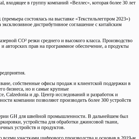
, входящее в группу компаний «Веллес», которая более 30 лет
(премьера состоялась на выставке «Текстильлегпром 2023»)
а эксклюзивное дистрибутивное соглашение с китайским
зерной CO² резки среднего и высокого класса. Производство
 и авторских прав на программное обеспечение, а продукты
редприятия.
йване, собственные офисы продаж и клиентской поддержки в
го бизнеса, но и самые крупные
ce, Calzedonia и др. Центр исследований и разработок и
щности компании позволяют производить более 300 устройств
 серии GH для швейной промышленности. В дальнейшем был
аркировки, устройства для обработки джинсовой ткани,
ичных устройств и продуктов.
со всеми участками цифрового производства и основав в 2019-м