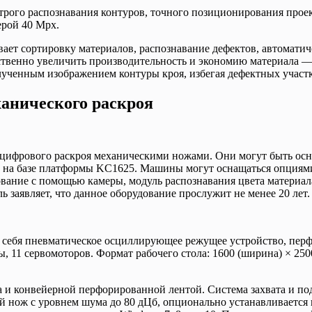
строго распознавания контуров, точного позиционирования прое
ерой 40 Mpx.
ает сортировку материалов, распознавание дефектов, автоматич
твенно увеличить производительность и экономию материала — 
лученным изображением контуры кроя, избегая дефектных участк
анического раскроя
 цифрового раскроя механическими ножами. Они могут быть ос
 на базе платформы KC1625. Машины могут оснащаться опциями:
ание с помощью камеры, модуль распознавания цвета материала
 заявляет, что данное оборудование прослужит не менее 20 лет.
себя пневматическое осциллирующее режущее устройство, перфо
11 сервомоторов. Формат рабочего стола: 1600 (ширина) × 2500 
 и конвейерной перфорированной лентой. Система захвата и по
ж с уровнем шума до 80 дЦб, опционально устанавливается ко