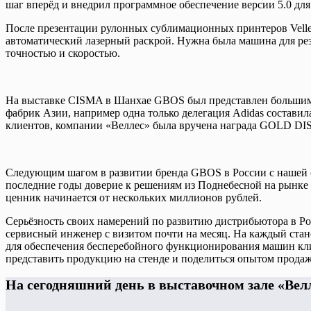
шаг вперёд и внедрил программное обеспечение версии 5.0 
После презентации рулонных сублимационных принтеров Velles
автоматический лазерный раскрой. Нужна была машина для рез
точностью и скоростью.
На выставке CISMA в Шанхае GBOS был представлен большим 
фабрик Азии, например одна только делегация Adidas составила
клиентов, компании «Веллес» была вручена награда GOLD D
Следующим шагом в развитии бренда GBOS в России с нашей 
последние годы доверие к решениям из Поднебесной на рынке с
ценник начинается от нескольких миллионов рублей.
Серьёзность своих намерений по развитию дистрибьютора в Р
сервисный инженер с визитом почти на месяц. На каждый стано
для обеспечения бесперебойного функционирования машин клие
представить продукцию на стенде и поделиться опытом прод
На сегодняшний день в выставочном зале «Вел