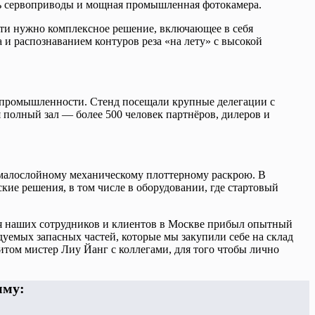
сь сервоприводы и мощная промышленная фотокамера.
ати нужно комплексное решение, включающее в себя
и распознаванием контуров реза «на лету» с высокой
 промышленности. Стенд посещали крупные делегации с
я полный зал — более 500 человек партнёров, дилеров и
малослойному механическому плоттерному раскрою. В
кие решения, в том числе в оборудовании, где стартовый
ия наших сотрудников и клиентов в Москве прибыл опытный
дуемых запасных частей, которые мы закупили себе на склад
том мистер Лиу Йанг с коллегами, для того чтобы лично
мму: