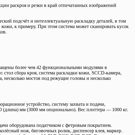
кции раскроя и резки в край отпечатанных изображений
еский подсчёт и интеллектуальную раскладку деталей, в том
кожи, к примеру. При этом система может сканировать кусок
ов.
нащены более чем 42 функциональными модулями в
 стол сбора кроя, система раскладки кожи, SCCD-камера,
, несколько мостов под режущие головы и несколько
рационное устройство, систему захвата и подачи,
(длина) мм (3000 мм опционально). Вес плоттера — 1000 кг.
дачи оборудована податчиком с фетровым покрытием.
лёсный нож, биговочных ролик, диспенсер клея, маркер.