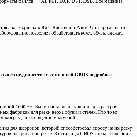
е форматы файлов — AI, PLT, DXF, DST, DSB. Все машины
стоят на фабриках в Юго-Восточной Азии. Они применяются
оборудование позволяет обрабатывать кожу, обувь, одежду,
ь о сотрудничестве с компанией GBOS подробнее.
шириной 1600 мм. Были поставлены машины для раскроя
х фабриках для резки верха обуви и стелек. Кто-то из
ым лазерам, не оснащённым камерой.
ния для шевронов, который способствовал спросу на их резку.
уров шеврона при резке. За эти годы GBOS сделал большой