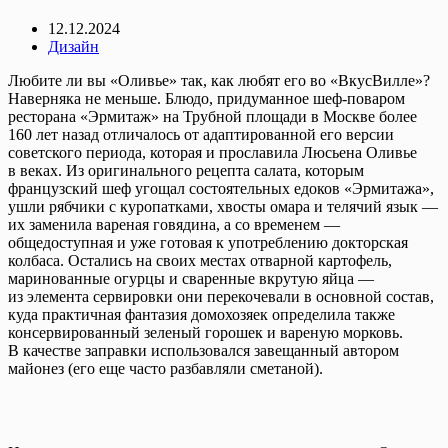
12.12.2024
Дизайн
Любите ли вы «Оливье» так, как любят его во «ВкусВилле»?
Наверняка не меньше. Блюдо, придуманное шеф-поваром
ресторана «Эрмитаж» на Трубной площади в Москве более
160 лет назад отличалось от адаптированной его версии
советского периода, которая и прославила Люсьена Оливье
в веках. Из оригинального рецепта салата, которым
французский шеф угощал состоятельных едоков «Эрмитажа»,
ушли рябчики с куропатками, хвосты омара и телячий язык —
их заменила вареная говядина, а со временем —
общедоступная и уже готовая к употреблению докторская
колбаса. Остались на своих местах отварной картофель,
маринованные огурцы и сваренные вкрутую яйца —
из элемента сервировки они перекочевали в основной состав,
куда практичная фантазия домохозяек определила также
консервированный зеленый горошек и вареную морковь.
В качестве заправки использовался завещанный автором
майонез (его еще часто разбавляли сметаной).