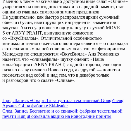
Именно в таком максимально доступном виде салат «Оливье»
укоренился на новогодних столах и в народной памяти, став
одним из главных символов зимних праздников.
Не удивительно, как быстро распродался яркий сумочный
обвес из бусин, имитирующих ингредиенты знаменитой
закуски. Аксессуар вошел в одну капсулу с сумкой MOVE
S от ARNY PRAHT, выпущенную совместно
со «ВкусВиллом». Отличительной особенностью
минималистичного женского шоппера является его подкладка
с отпечатанным на ней сплошным «салатным» фотопринтом.
Менеджер по спецпроектам «ВкусВилла» Аня Романенко
надеется, что «оливьефилы» шутку оценят: «Наша
коллаборация с ARNY PRAHT, с одной стороны, еще один
пазл во славу символа Нового года, а с другой — попытка
посмеяться над собой и над тем, что в декабре только
и разговоров что о салате «Оливье».
Пред.
Запись
«Смарт-Т» запустила текстильный GongZheng
Apsaras G4 на фабрике Ski-leader
След.
Запись
Бесплатно и со скидкой: фабрика текстильной
печати Kunjut объявила акцию на новогодние принты