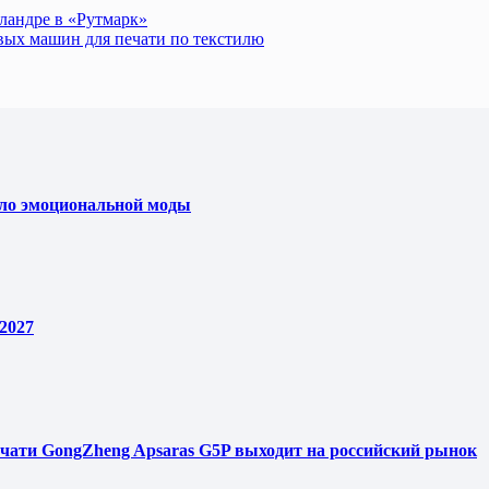
ландре в «Рутмарк»
овых машин для печати по текстилю
ело эмоциональной моды
2027
чати GongZheng Apsaras G5P выходит на российский рынок