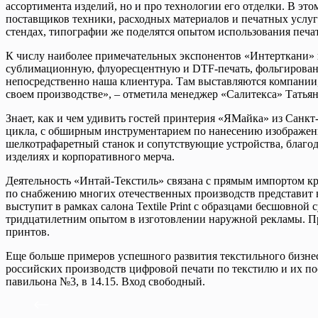
ассортимента изделий, но и про технологии его отделки. В этом
поставщиков техники, расходных материалов и печатных услуг
стендах, типографии же поделятся опытом использования печат
К числу наиболее примечательных экспонентов «Интерткани» и 
сублимационную, флуоресцентную и DTF-печать, фольгировани
непосредственно наша клиентура. Там выставляются компании, 
своем производстве», – отметила менеджер «Салитекса» Татья
Знает, как и чем удивить гостей принтерия «ЯМайка» из Санкт
цикла, с обширным инструментарием по нанесению изображени
шелкотрафаретный станок и сопутствующие устройства, благод
изделиях и корпоративного мерча.
Деятельность «Интай-Текстиль» связана с прямым импортом 
по снабжению многих отечественных производств представит весь
выступит в рамках салона Textile Print с образцами бесшовн
тридцатилетним опытом в изготовлении наружной рекламы. Пр
принтов.
Еще больше примеров успешного развития текстильного бизне
российских производств цифровой печати по текстилю и их по
павильона №3, в 14.15. Вход свободный.