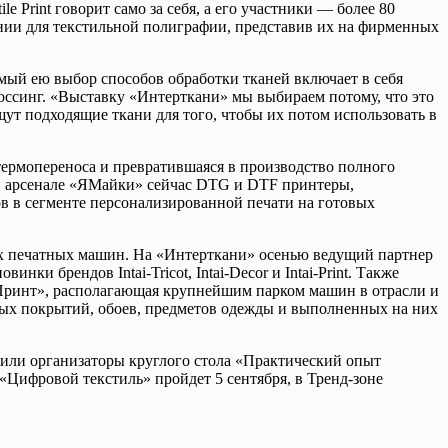
e Print говорит само за себя, а его участники — более 80
ании для текстильной полиграфии, представив их на фирменных
емый ею выбор способов обработки тканей включает в себя
оссинг. «Выставку «Интерткани» мы выбираем потому, что это
ут подходящие ткани для того, чтобы их потом использовать в
 термопереноса и превратившаяся в производство полного
В арсенале «ЯМайки» сейчас DTG и DTF принтеры,
в в сегменте персонализированной печати на готовых
ых печатных машин. На «Интерткани» осенью ведущий партнер
и брендов Intai-Tricot, Intai-Decor и Intai-Print. Также
Л Принт», располагающая крупнейшим парком машин в отрасли и
ных покрытий, обоев, предметов одежды и выполненных на них
вили организаторы круглого стола «Практический опыт
Цифровой текстиль» пройдет 5 сентября, в Тренд-зоне