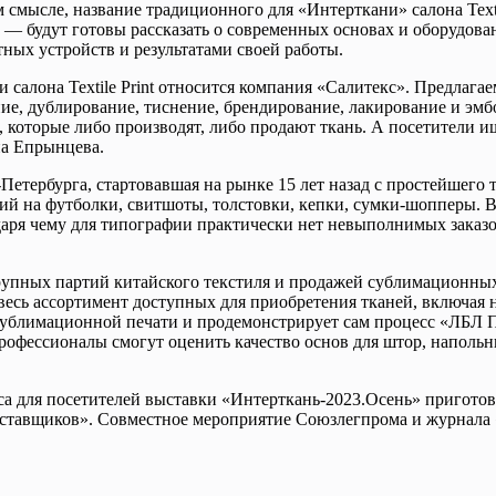
 смысле, название традиционного для «Интерткани» салона Textil
 — будут готовы рассказать о современных основах и оборудов
ных устройств и результатами своей работы.
салона Textile Print относится компания «Салитекс». Предлага
е, дублирование, тиснение, брендирование, лакирование и эмб
которые либо производят, либо продают ткань. А посетители ищ
на Епрынцева.
-Петербурга, стартовавшая на рынке 15 лет назад с простейшего
й на футболки, свитшоты, толстовки, кепки, сумки-шопперы. 
аря чему для типографии практически нет невыполнимых заказо
крупных партий китайского текстиля и продажей сублимационн
 ассортимент доступных для приобретения тканей, включая новинк
ой сублимационной печати и продемонстрирует сам процесс «ЛБ
офессионалы смогут оценить качество основ для штор, наполь
са для посетителей выставки «Интерткань-2023.Осень» пригото
ставщиков». Совместное мероприятие Союзлегпрома и журнала «