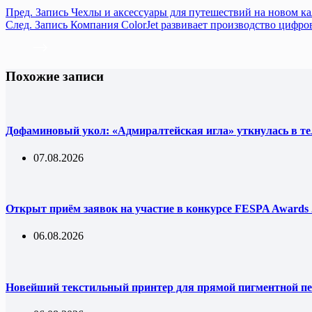
Пред.
Запись
Чехлы и аксессуары для путешествий на новом ка
След.
Запись
Компания ColorJet развивает производство цифр
Похожие записи
Дофаминовый укол: «Адмиралтейская игла» уткнулась в т
07.08.2026
Открыт приём заявок на участие в конкурсе FESPA Awards 
06.08.2026
Новейший текстильный принтер для прямой пигментной пе