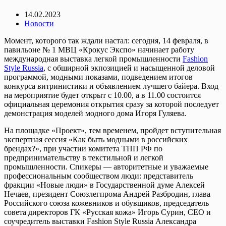
14.02.2023
Новости
Момент, которого так ждали настал: сегодня, 14 февраля, в
павильоне № 1 МВЦ «Крокус Экспо» начинает работу
международная выставка легкой промышленности
Fashion
Style Russia
, с обширной экпозицией и насыщенной деловой
программой, модными показами, подведением итогов
конкурса витринистики и объявлением лучшего байера. Вход
на мероприятие будет открыт с 10.00, а в 11.00 состоится
официальная церемония открытия сразу за которой последует
демонстрация моделей модного дома Игоря Гуляева.
На площадке «Проект», тем временем, пройдет вступительная
экспертная сессия «Как быть модными в российских
брендах?», при участии комитета ТПП РФ по
предпринимательству в текстильной и легкой
промышленности. Спикеры — авторитетные и уважаемые
профессиональным сообществом люди: представитель
фракции «Новые люди» в Государственной думе Алексей
Нечаев, президент Союзлегпрома Андрей Разбродин, глава
Российского союза кожевников и обувщиков, председатель
совета директоров ГК «Русская кожа» Игорь Сурин, СЕО и
соучредитель выставки Fashion Style Russia Александра