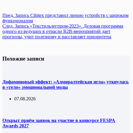
Пред.
Запись
Cibitex представил линию устройств с широким
функционалом
След.
Запись
«Текстильлегпром-2023». Деловая программа
одного из ведущих в отрасли B2B-мероприятий дает
прогнозы, учит полезному и расставляет приоритеты
Похожие записи
Дофаминовый эффект: «Адмиралтейская игла» уткнулась
в «тело» эмоциональной моды
07.08.2026
Открыт приём заявок на участие в конкурсе FESPA
Awards 2027