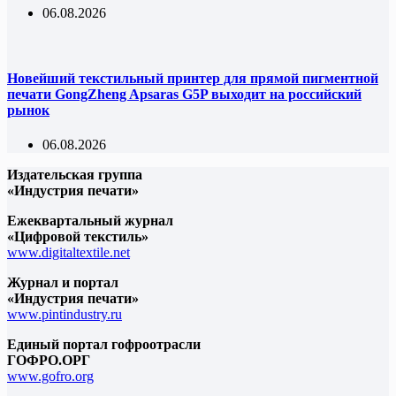
06.08.2026
Новейший текстильный принтер для прямой пигментной
печати GongZheng Apsaras G5P выходит на российский
рынок
06.08.2026
Издательская группа
«Индустрия печати»
Ежеквартальный журнал
«Цифровой текстиль»
www.digitaltextile.net
Журнал и портал
«Индустрия печати»
www.pintindustry.ru
Единый портал гофроотрасли
ГОФРО.ОРГ
www.gofro.org