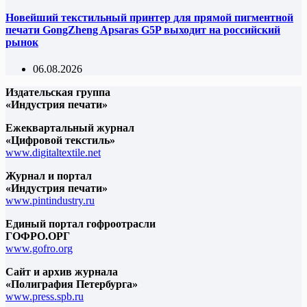
Новейший текстильный принтер для прямой пигментной
печати GongZheng Apsaras G5P выходит на российский
рынок
06.08.2026
Издательская группа
«Индустрия печати»
Ежеквартальный журнал
«Цифровой текстиль»
www.digitaltextile.net
Журнал и портал
«Индустрия печати»
www.pintindustry.ru
Единый портал гофроотрасли
ГОФРО.ОРГ
www.gofro.org
Сайт и архив журнала
«Полиграфия Петербурга»
www.press.spb.ru