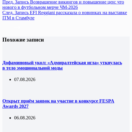
Пред.
Запись
Возвращение викингов и повышение цен: что
нового в футбольном мерче ЧМ-2026
След.
Запись
EFI Reggiani рассказала о новинках на выставке
ITM в Стамбуле
Похожие записи
Дофаминовый укол: «Адмиралтейская игла» уткнулась
в тело эмоциональной моды
07.08.2026
Открыт приём заявок на участие в конкурсе FESPA
Awards 2027
06.08.2026