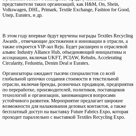
представители таких организаций, как H&M, On, Shein,
Volkswagen, DHL, Primark, Textile Exchange, Fashion for Good,
Unep, Euratex, и др.
В этом году впервые будут вручены награды Textiles Recycling
Awards , отмечающие достижения и инновации в отрасли, а
также откроется VIP-зал Reju. Будет расширен и отраслевой
альянс Industry Alliance Hub, объединяющий инициативы и
ассоциации, включая UKFT, PCIAW, Rehubs, Accelerating
Circularity, Fedustria, Denim Deal и Euratex.
Организаторы ожидают тысячи специалистов со всей
глобальной цепочки создания стоимости в текстильной
отрасли, включая бренды, розничных продавцов, предприятия
по переработке, производителей, политиков, поставщиков
технологий и организации, занимающиеся вопросами
устойчивого развития. Мероприятие предлагает широкие
возможности для налаживания деловых контактов, а также
бесплатный доступ на выставку Future Fabrics Expo, которая
проходит параллельно с выставкой Textiles Recycling Expo.