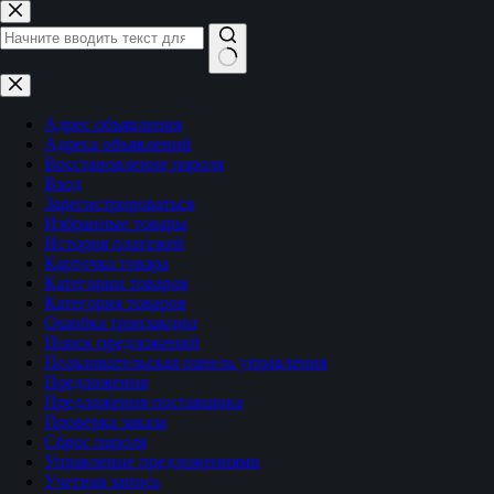
Перейти
к
сути
Ничего
не
найдено
Адрес объявления
Адреса объявлений
Восстановление пароля
Вход
Зарегистрироваться
Избранные товары
История платежей
Карточка товара
Категории товаров
Категория товаров
Ошибка транзакции
Поиск предложений
Пользовательская панель управления
Предложения
Предложения поставщика
Проверка заказа
Сброс пароля
Управление предложениями
Учетная запись