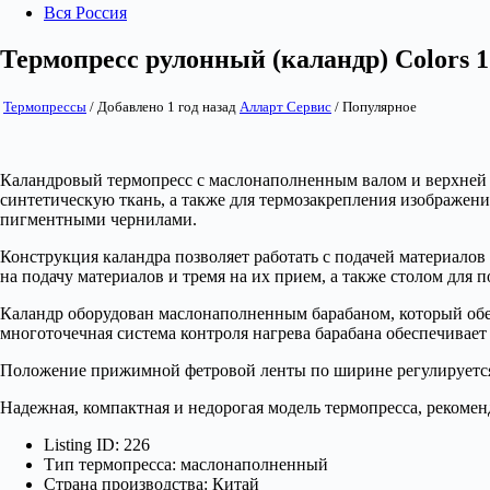
Вся Россия
Термопресс рулонный (каландр) Colors 1
Термопрессы
/
Добавлено 1 год назад
Алларт Сервис
/
Популярное
Каландровый термопресс с маслонаполненным валом и верхней 
синтетическую ткань, а также для термозакрепления изображе
пигментными чернилами.
Конструкция каландра позволяет работать с подачей материалов 
на подачу материалов и тремя на их прием, а также столом для 
Каландр оборудован маслонаполненным барабаном, который обес
многоточечная система контроля нагрева барабана обеспечивае
Положение прижимной фетровой ленты по ширине регулируется 
Надежная, компактная и недорогая модель термопресса, рекоме
Listing ID
:
226
Тип термопресса
:
маслонаполненный
Страна производства
:
Китай