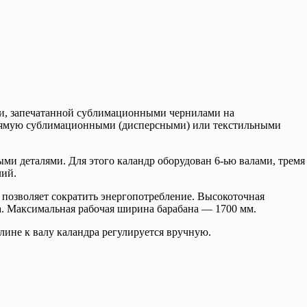
ги, запечатанной сублимационными чернилами на
апрямую сублимационными (дисперсными) или текстильными
ыми деталями. Для этого каландр оборудован 6-ью валами, тремя
лий.
 позволяет сократить энергопотребление. Высокоточная
а. Максимальная рабочая ширина барабана — 1700 мм.
ине к валу каландра регулируется вручную.