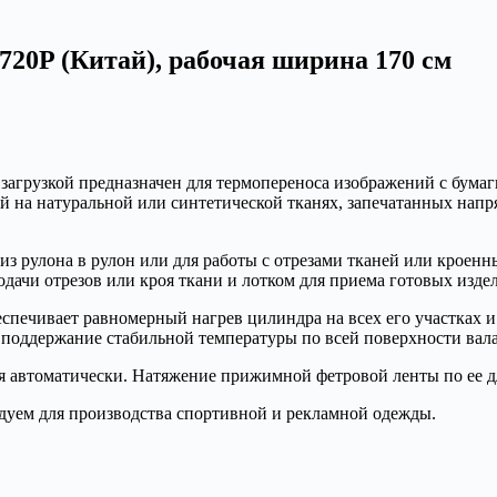
720P (Китай), рабочая ширина 170 см
загрузкой предназначен для термопереноса изображений с бума
ний на натуральной или синтетической тканях, запечатанных н
из рулона в рулон или для работы с отрезами тканей или кроенн
подачи отрезов или кроя ткани и лотком для приема готовых изде
печивает равномерный нагрев цилиндра на всех его участках и
т поддержание стабильной температуры по всей поверхности вал
автоматически. Натяжение прижимной фетровой ленты по ее дл
ндуем для производства спортивной и рекламной одежды.