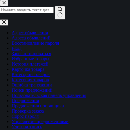
Перейти
к
сути
Ничего
не
найдено
Адрес объявления
Адреса объявлений
Восстановление пароля
Вход
Зарегистрироваться
Избранные товары
История платежей
Карточка товара
Категории товаров
Категория товаров
Ошибка транзакции
Поиск предложений
Пользовательская панель управления
Предложения
Предложения поставщика
Проверка заказа
Сброс пароля
Управление предложениями
Учетная запись