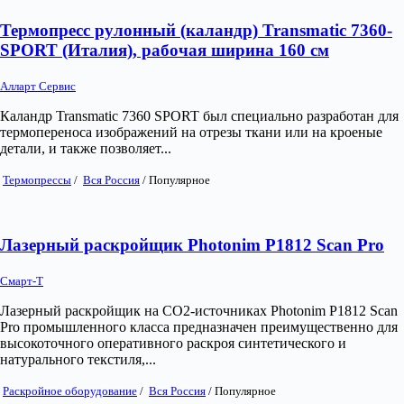
Термопресс рулонный (каландр) Transmatic 7360-
SPORT (Италия), рабочая ширина 160 см
Алларт Сервис
Каландр Transmatic 7360 SPORT был специально разработан для
термопереноса изображений на отрезы ткани или на кроеные
детали, и также позволяет...
Термопрессы
/
Вся Россия
/
Популярное
Лазерный раскройщик Photonim P1812 Scan Pro
Смарт-Т
Лазерный раскройщик на СО2-источниках Photonim P1812 Scan
Pro промышленного класса предназначен преимущественно для
высокоточного оперативного раскроя синтетического и
натурального текстиля,...
Раскройное оборудование
/
Вся Россия
/
Популярное