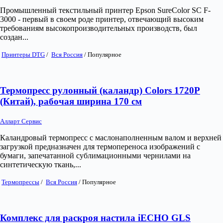
Промышленный текстильный принтер Epson SureColor SC F-
3000 - первый в своем роде принтер, отвечающий высоким
требованиям высокопроизводительных производств, был
создан...
Принтеры DTG
/
Вся Россия
/
Популярное
Термопресс рулонный (каландр) Colors 1720P
(Китай), рабочая ширина 170 см
Алларт Сервис
Каландровый термопресс с маслонаполненным валом и верхней
загрузкой предназначен для термопереноса изображений с
бумаги, запечатанной сублимационными чернилами на
синтетическую ткань,...
Термопрессы
/
Вся Россия
/
Популярное
Комплекс для раскроя настила iECHO GLS