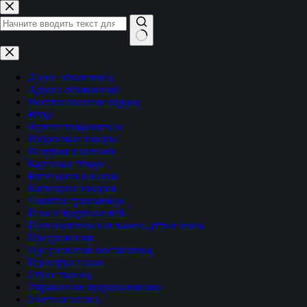
Перейти
к
сути
Ничего
не
найдено
Адрес объявления
Адреса объявлений
Восстановление пароля
Вход
Зарегистрироваться
Избранные товары
История платежей
Карточка товара
Категории товаров
Категория товаров
Ошибка транзакции
Поиск предложений
Пользовательская панель управления
Предложения
Предложения поставщика
Проверка заказа
Сброс пароля
Управление предложениями
Учетная запись