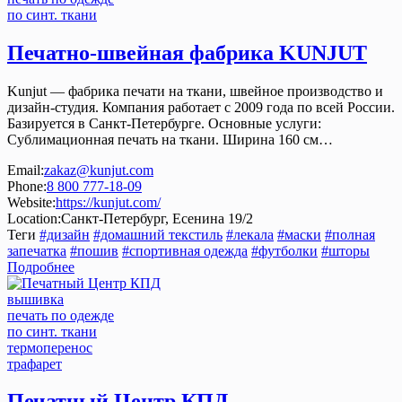
по синт. ткани
Печатно-швейная фабрика KUNJUT
Kunjut — фабрика печати на ткани, швейное производство и
дизайн-студия. Компания работает с 2009 года по всей России.
Базируется в Санкт-Петербурге. Основные услуги:
Сублимационная печать на ткани. Ширина 160 см…
Email:
zakaz@kunjut.com
Phone:
8 800 777-18-09
Website:
https://kunjut.com/
Location:
Санкт-Петербург, Есенина 19/2
Теги
#дизайн
#домашний текстиль
#лекала
#маски
#полная
запечатка
#пошив
#спортивная одежда
#футболки
#шторы
Подробнее
вышивка
печать по одежде
по синт. ткани
термоперенос
трафарет
Печатный Центр КПД