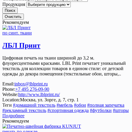
Продукция
Рекомендуем
по синт. ткани
ЛБЛ Принт
Цифровая печать на ткани шириной до 3,2 м.
флуоресцентными красками. LBL Print печатает уникальный
текстиль для коллекции товаров в едином стиле: от детской
одежды до декора помещения (текстильные обои, шторы,..
Email:
inbox@lblprint.ru
Phone:
+7 495 276-09-90
Website:
http://www.lblprint.ru/
Location:
Москва, ул. Зорге, д. 7, стр. 1
Теги
#домашний текстиль
#мебель
#обои
#полная запечатка
#рекламный текстиль
#спортивная одежда
#футболки
#шторы
Подробнее
Рекомендуем
печать по одежде