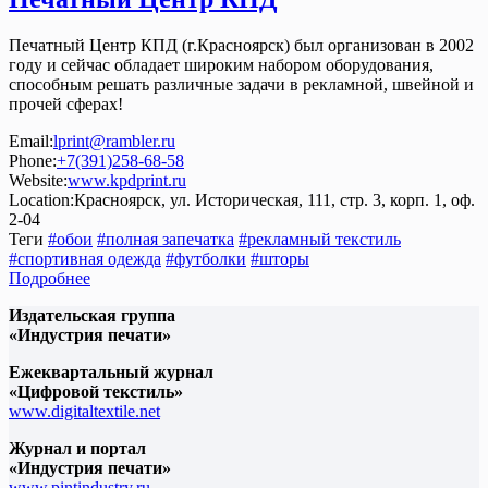
Печатный Центр КПД (г.Красноярск) был организован в 2002
году и сейчас обладает широким набором оборудования,
способным решать различные задачи в рекламной, швейной и
прочей сферах!
Email:
lprint@rambler.ru
Phone:
+7(391)258-68-58
Website:
www.kpdprint.ru
Location:
Красноярск, ул. Историческая, 111, стр. 3, корп. 1, оф.
2-04
Теги
#обои
#полная запечатка
#рекламный текстиль
#спортивная одежда
#футболки
#шторы
Подробнее
Издательская группа
«Индустрия печати»
Ежеквартальный журнал
«Цифровой текстиль»
www.digitaltextile.net
Журнал и портал
«Индустрия печати»
www.pintindustry.ru