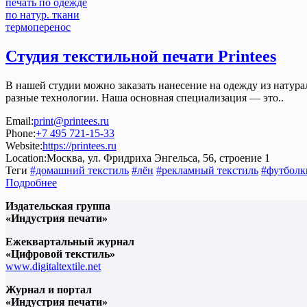
печать по одежде
по натур. ткани
термоперенос
Студия текстильной печати Printees
В нашей студии можно заказать нанесение на одежду из натур
разные технологии. Наша основная специализация — это..
Email:
print@printees.ru
Phone:
+7 495 721-15-33
Website:
https://printees.ru
Location:
Москва, ул. Фридриха Энгельса, 56, строение 1
Теги
#домашний текстиль
#лён
#рекламный текстиль
#футболк
Подробнее
Издательская группа
«Индустрия печати»
Ежеквартальный журнал
«Цифровой текстиль»
www.digitaltextile.net
Журнал и портал
«Индустрия печати»