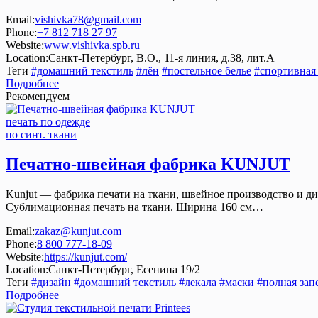
Email:
vishivka78@gmail.com
Phone:
+7 812 718 27 97
Website:
www.vishivka.spb.ru
Location:
Санкт-Петербург, В.О., 11-я линия, д.38, лит.А
Теги
#домашний текстиль
#лён
#постельное белье
#спортивная
Подробнее
Рекомендуем
печать по одежде
по синт. ткани
Печатно-швейная фабрика KUNJUT
Kunjut — фабрика печати на ткани, швейное производство и диз
Сублимационная печать на ткани. Ширина 160 см…
Email:
zakaz@kunjut.com
Phone:
8 800 777-18-09
Website:
https://kunjut.com/
Location:
Санкт-Петербург, Есенина 19/2
Теги
#дизайн
#домашний текстиль
#лекала
#маски
#полная зап
Подробнее