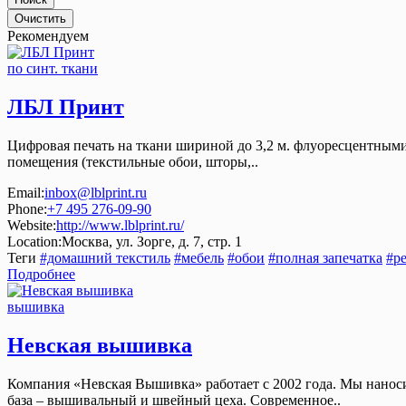
Рекомендуем
по синт. ткани
ЛБЛ Принт
Цифровая печать на ткани шириной до 3,2 м. флуоресцентными 
помещения (текстильные обои, шторы,..
Email:
inbox@lblprint.ru
Phone:
+7 495 276-09-90
Website:
http://www.lblprint.ru/
Location:
Москва, ул. Зорге, д. 7, стр. 1
Теги
#домашний текстиль
#мебель
#обои
#полная запечатка
#р
Подробнее
вышивка
Невская вышивка
Компания «Невская Вышивка» работает с 2002 года. Мы нанос
база – вышивальный и швейный цеха. Современное..