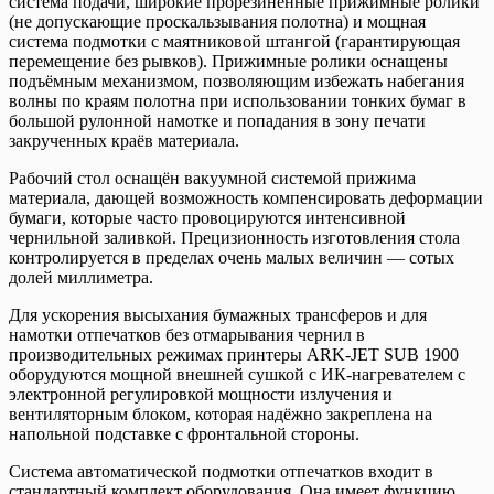
система подачи, широкие прорезиненные прижимные ролики
(не допускающие проскальзывания полотна) и мощная
система подмотки с маятниковой штангой (гарантирующая
перемещение без рывков). Прижимные ролики оснащены
подъёмным механизмом, позволяющим избежать набегания
волны по краям полотна при использовании тонких бумаг в
большой рулонной намотке и попадания в зону печати
закрученных краёв материала.
Рабочий стол оснащён вакуумной системой прижима
материала, дающей возможность компенсировать деформации
бумаги, которые часто провоцируются интенсивной
чернильной заливкой. Прецизионность изготовления стола
контролируется в пределах очень малых величин — сотых
долей миллиметра.
Для ускорения высыхания бумажных трансферов и для
намотки отпечатков без отмарывания чернил в
производительных режимах принтеры ARK-JET SUB 1900
оборудуются мощной внешней сушкой с ИК-нагревателем с
электронной регулировкой мощности излучения и
вентиляторным блоком, которая надёжно закреплена на
напольной подставке с фронтальной стороны.
Система автоматической подмотки отпечатков входит в
стандартный комплект оборудования. Она имеет функцию