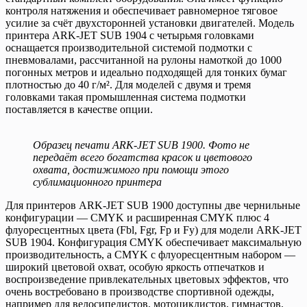
контроля натяжения и обеспечивает равномерное тяговое
усилие за счёт двухсторонней установки двигателей. Модель
принтера ARK-JET SUB 1904 с четырьмя головками
оснащается производительной системой подмотки с
пневмовалами, рассчитанной на рулоны намоткой до 1000
погонных метров и идеально подходящей для тонких бумаг
плотностью до 40 г/м². Для моделей с двумя и тремя
головками такая промышленная система подмотки
поставляется в качестве опции.
Образец печати ARK-JET SUB 1900. Фото не
передаёт всего богатства красок и цветового
охвата, достижимого при помощи этого
сублимационного принтера
Для принтеров ARK-JET SUB 1900 доступны две чернильные
конфигурации — CMYK и расширенная CMYK плюс 4
флуоресцентных цвета (Fbl, Fgr, Fp и Fy) для модели ARK-JET
SUB 1904. Конфигурация CMYK обеспечивает максимальную
производительность, а CMYK с флуоресцентным набором —
широкий цветовой охват, особую яркость отпечатков и
воспроизведение привлекательных цветовых эффектов, что
очень востребовано в производстве спортивной одежды,
например для велосипедистов, мотоциклистов, гимнастов,