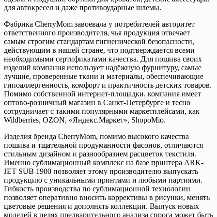
для автокресел и даже противоударные шлемы.
Фабрика CherryMom завоевала у потребителей авторитет
ответственного производителя, чья продукция отвечает
самым строгим стандартам гигиенической безопасности,
действующим в нашей стране, что подтверждается всеми
необходимыми сертификатами качества. Для пошива своих
изделий компания использует надёжную фурнитуру, самые
лучшие, проверенные ткани и материалы, обеспечивающие
гипоаллергенность, комфорт и практичность детских товаров.
Помимо собственной интернет-площадки, компания имеет
оптово-розничный магазин в Санкт-Петербурге и тесно
сотрудничает с такими популярными маркетплейсами, как
Wildberries, OZON, «Яндекс.Маркет», ShopoMio.
Изделия бренда CherryMom, помимо высокого качества
пошива и тщательной продуманности фасонов, отличаются
стильным дизайном и разнообразием расцветок текстиля.
Именно сублимационный комплекс на базе принтера ARK-
JET SUB 1900 позволяет этому производителю выпускать
продукцию с уникальными принтами и любыми партиями.
Гибкость производства по сублимационной технологии
позволяет оперативно вносить коррективы в рисунки, менять
цветовые решения и дополнять коллекции. Выпуск новых
моделей в целях предварительного анализа спроса может быть