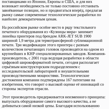
поставщиками из Японии, Европы и США, и для них
возникает необходимость не только постоянно отстаивать
завоёванные позиции, но и продвигаться вперёд, предлагая
рынку самые современные технологические разработки по
наиболее демократичным ценам.
На российском рынке особое место в ряду текстильного
печатного оборудования из «Кузницы мира» занимает
линейка принтеров под брендом ARK-JET SUB 1900
шириной 1,9 метра для термотрансферной сублимационной
печати. Три модификации этого принтера с разным
количеством печатающих головок производятся на одном из
крупнейших в КНР специализированных заводов. Компания-
производитель, с 2001 года ведущая разработки в области
цифровой широко­форматной печати, сегодня располагает
серьёзным конструкторским подразделением с
исследовательской лабораторией и внушительными
производственными мощностями. Технологические
достижения компании подтверждены 167 патентами на
изобретения, что говорит о высокой оценке её инноваций со
стороны экспертов отрасли.
Этот производитель придерживается неизменного принципа:
выпускать оборудование самого высокого качества, а не
добиваться самой низкой цены. Благодаря использованию