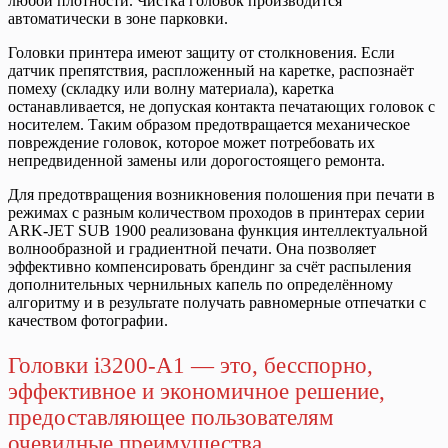
любой плотности. Чистка головок производится
автоматически в зоне парковки.
Головки принтера имеют защиту от столкновения. Если
датчик препятствия, распложенный на каретке, распознаёт
помеху (складку или волну материала), каретка
останавливается, не допуская контакта печатающих головок с
носителем. Таким образом предотвращается механическое
повреждение головок, которое может потребовать их
непредвиденной замены или дорогостоящего ремонта.
Для предотвращения возникновения полошения при печати в
режимах с разным количеством проходов в принтерах серии
ARK-JET SUB 1900 реализована функция интеллектуальной
волнообразной и градиентной печати. Она позволяет
эффективно компенсировать брендинг за счёт распыления
дополнительных чернильных капель по определённому
алгоритму и в результате получать равномерные отпечатки с
качеством фотографии.
Головки i3200-A1 — это, бесспорно,
эффективное и экономичное решение,
предоставляющее пользователям
очевидные преимущества