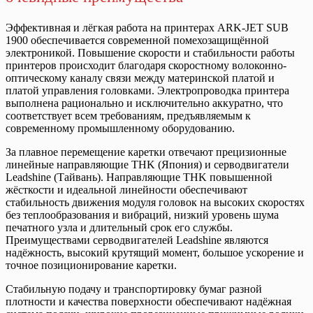
Эффективная и лёгкая работа на принтерах ARK-JET SUB
1900 обеспечивается современной помехозащищённой
электроникой. Повышение скорости и стабильности работы
принтеров происходит благодаря скоростному волоконно-
оптическому каналу связи между материнской платой и
платой управления головками. Электропроводка принтера
выполнена рационально и исключительно аккуратно, что
соответствует всем требованиям, предъявляемым к
современному промышленному оборудованию.
За плавное перемещение каретки отвечают прецизионные
линейные направляющие THK (Япония) и серво­двигатели
Leadshine (Тайвань). Направляющие THK повышенной
жёсткости и идеальной линейности обеспечивают
стабильность движения модуля головок на высоких скоростях
без теплообразования и вибраций, низкий уровень шума
печатного узла и длительный срок его службы.
Преимуществами серводвигателей Leadshine являются
надёжность, высокий крутящий момент, большое ускорение и
точное позиционирование каретки.
Стабильную подачу и транспортировку бумаг разной
плотности и качества поверхности обеспечивают надёжная