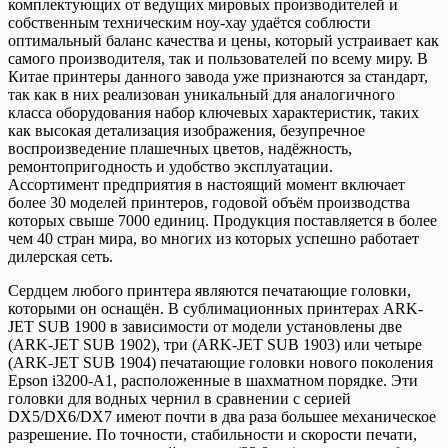
комплектующих от ведущих мировых производителей и
собственным техническим ноу-хау удаётся соблюсти
оптимальный баланс качества и цены, который устраивает как
самого производителя, так и пользователей по всему миру. В
Китае принтеры данного завода уже признаются за стандарт,
так как в них реализован уникальный для аналогичного
класса оборудования набор ключевых характеристик, таких
как высокая детализация изображения, безупречное
воспроизведение плашечных цветов, надёжность,
ремонтопригодность и удобство эксплуатации.
Ассортимент предприятия в настоящий момент включает
более 30 моделей принтеров, годовой объём производства
которых свыше 7000 единиц. Продукция поставляется в более
чем 40 стран мира, во многих из которых успешно работает
дилерская сеть.
Сердцем любого принтера являются печатающие головки,
которыми он оснащён. В сублимационных принтерах ARK-
JET SUB 1900 в зависимости от модели установлены две
(ARK-JET SUB 1902), три (ARK-JET SUB 1903) или четыре
(ARK-JET SUB 1904) печатающие головки нового поколения
Epson i3200-A1, расположенные в шахматном порядке. Эти
головки для водных чернил в сравнении с серией
DX5/DX6/DX7 имеют почти в два раза большее механическое
разрешение. По точности, стабильности и скорости печати,