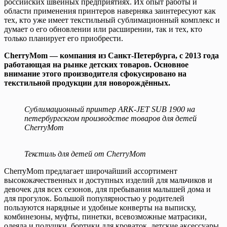
российских швейных предприятиях. Их опыт работы и
области применения принтеров наверняка заинтересуют как
тех, кто уже имеет текстильный сублимационный комплекс и
думает о его обновлении или расширении, так и тех, кто
только планирует его приобрести.
CherryMom — компания из Санкт-Петербурга, с 2013 года
работающая на рынке детских товаров. Основное
внимание этого производителя сфокусировано на
текстильной продукции для новорождённых.
Сублимационный принтер ARK-JET SUB 1900 на
петербургскгом производстве товаров для детей
СherryMom
Текстиль для детей от СherryMom
CherryMom предлагает широчайший ассортимент
высококачественных и доступных изделий для мальчиков и
девочек для всех сезонов, для пребывания малышей дома и
для прогулок. Большой популярностью у родителей
пользуются нарядные и удобные конверты на выписку,
комбинезоны, муфты, пинетки, всевозможные матрасики,
одеяла и подушки, бортики для кроваток, детские аксессуары