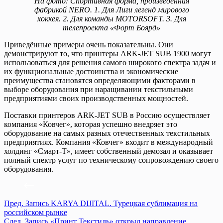
На фото: Спортивная форма, произведённая
фабрикой NERO. 1. Для Лиги легенд мирового
хоккея. 2. Для команды MOTORSOFT. 3. Для
телепроекта «Форт Боярд»
Приведённые примеры очень показательны. Они
демонстрируют то, что принтеры ARK-JET SUB 1900 могут
использоваться для решения самого широкого спектра задач и
их функциональные достоинства и экономические
преимущества становятся определяющими факторами в
выборе оборудования при наращивании текстильными
предприятиями своих производственных мощностей.
Поставки принтеров ARK-JET SUB в Россию осуществляет
компания «Ковчег», которая успешно внедряет это
оборудование на самых разных отечественных текстильных
предприятиях. Компания «Ковчег» входит в международный
холдинг «Смарт-Т», имеет собственный демозал и оказывает
полный спектр услуг по техническому сопровождению своего
оборудования.
Пред.
Запись
KARYA DIJITAL. Турецкая сублимация на
российском рынке
След.
Запись
«Принт Текстиль» открыл направление