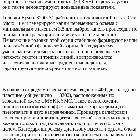
ширине запечатываемой полосы (33,8 мм) и сроку службы
они также демонстрируют повышенные показатели.
Головки Epson i3200-A1 работают по технологии PrecisionCore
Micro TFP и генерируют капли переменного объёма с
минимальным значением 3,8 пл; выброс капель происходит по
неизменной траектории независимо от цвета чернил.
Печатающие головки этой серии стабильно формируют капли
неискажённой сферической формы, благодаря чему
уменьшается видимость растрового зерна, повышается
чёткость текстов и тонких линий, воспроизводятся
исключительно плавные градиентные переходы,
гарантируется единообразие плотности заливки.
В головках предусмотрены восемь рядов по 400 дюз на одной
пластине (общее число — 3200), расположенных по
зеркальной схеме CMYKKYMC. Такое расположение
полностью исключает эффект «матрас», характерный для
пьезопечати в двух направлениях. Процедура калибровки
головок проста и производится с высокой точностью как для
каждой головки индивидуально, так и для всего блока в
целом. Благодаря широкому диапазону высоты подъёма блока
головок, принтер способен качественно печатать на бумагах