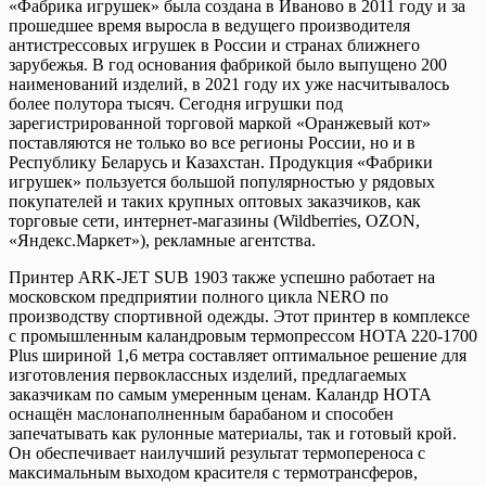
«Фабрика игрушек» была создана в Иваново в 2011 году и за
прошедшее время выросла в ведущего производителя
антистрессовых игрушек в России и странах ближнего
зарубежья. В год основания фабрикой было выпущено 200
наименований изделий, в 2021 году их уже насчитывалось
более полутора тысяч. Сегодня игрушки под
зарегистрированной торговой маркой «Оранжевый кот»
поставляются не только во все регионы России, но и в
Республику Беларусь и Казахстан. Продукция «Фабрики
игрушек» пользуется большой популярностью у рядовых
покупателей и таких крупных оптовых заказчиков, как
торговые сети, интернет-магазины (Wildberries, OZON,
«Яндекс.Маркет»), рекламные агентства.
Принтер ARK-JET SUB 1903 также успешно работает на
московском предприятии полного цикла NERO по
производству спортивной одежды. Этот принтер в комплексе
с промышленным каландровым термопрессом HOTA 220-1700
Plus шириной 1,6 метра составляет оптимальное решение для
изготовления первоклассных изделий, предлагаемых
заказчикам по самым умеренным ценам. Каландр HOTA
оснащён маслонаполненным барабаном и способен
запечатывать как рулонные материалы, так и готовый крой.
Он обеспечивает наилучший результат термопереноса с
максимальным выходом красителя с термотрансферов,