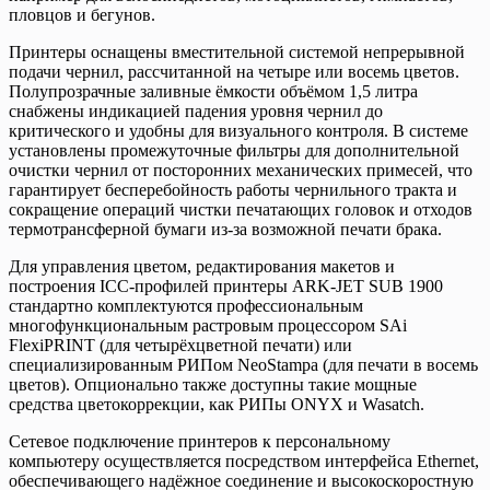
пловцов и бегунов.
Принтеры оснащены вместительной системой непрерывной
подачи чернил, рассчитанной на четыре или восемь цветов.
Полупрозрачные заливные ёмкости объёмом 1,5 литра
снабжены индикацией падения уровня чернил до
критического и удобны для визуального контроля. В системе
установлены промежуточные фильтры для дополнительной
очистки чернил от посторонних механических примесей, что
гарантирует бесперебойность работы чернильного тракта и
сокращение операций чистки печатающих головок и отходов
термо­трансферной бумаги из-за возможной печати брака.
Для управления цветом, редактирования макетов и
построения ICC-профилей принтеры ARK-JET SUB 1900
стандартно комплектуются профессиональным
многофункциональным растровым процессором SAi
FlexiPRINT (для четырёхцветной печати) или
специализированным РИПом NeoStampa (для печати в восемь
цветов). Опционально также доступны такие мощные
средства цветокоррекции, как РИПы ONYX и Wasatch.
Сетевое подключение принтеров к персональному
компьютеру осуществляется посредством интерфейса Ethernet,
обеспечивающего надёжное соединение и высокоскоростную