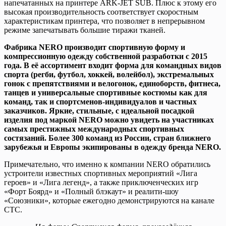
напечатанных на принтере ARK-JET SUB. Плюс к этому его
высокая производительность соответствует скоростным
характеристикам принтера, что позволяет в непрерывном
режиме запечатывать большие тиражи тканей.
Фабрика NERO производит спортивную форму и
компрессионную одежду собственной разработки с 2015
года. В её ассортимент входит форма для командных видов
спорта (регби, футбол, хоккей, волейбол), экстремальных
гонок с препятствиями и велогонок, единоборств, фитнеса,
танцев и универсальные спортивные костюмы как для
команд, так и спортсменов-индивидуалов и частных
заказчиков. Яркие, стильные, с идеальной посадкой
изделия под маркой NERO можно увидеть на участниках
самых престижных международных спортивных
состязаний. Более 300 команд из России, стран ближнего
зарубежья и Европы экипированы в одежду бренда NERO.
Примечательно, что именно к компании NERO обратились
устроители известных спортивных мероприятий «Лига
героев» и «Лига легенд», а также приключенческих игр
«Форт Боярд» и «Полный блэкаут» и реалити-шоу
«Союзники», которые ежегодно демонстрируются на канале
СТС.