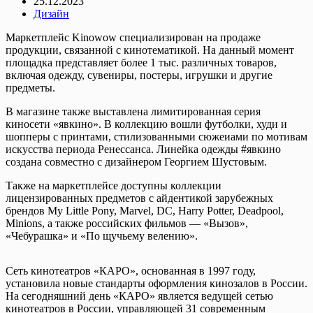
25.12.2023
Дизайн
Маркетплейс Kinowow специализирован на продаже
продукции, связанной с кинотематикой. На данный момент
площадка представляет более 1 тыс. различных товаров,
включая одежду, сувениры, постеры, игрушки и другие
предметы.
В магазине также выставлена лимитированная серия
киносети «явкино». В коллекцию вошли футболки, худи и
шопперы с принтами, стилизованными сюжеиами по мотивам
искусства периода Ренессанса. Линейка одежды #явкино
создана совместно с дизайнером Георгием Шустовым.
Также на маркетплейсе доступны коллекции
лицензированных предметов с айдентикой зарубежных
брендов My Little Pony, Marvel, DC, Harry Potter, Deadpool,
Minions, а также российских фильмов — «Вызов»,
«Чебурашка» и «По щучьему велению».
Сеть кинотеатров «КАРО», основанная в 1997 году,
установила новые стандарты оформления кинозалов в России.
На сегодняшний день «КАРО» является ведущей сетью
кинотеатров в России, управляющей 31 современным