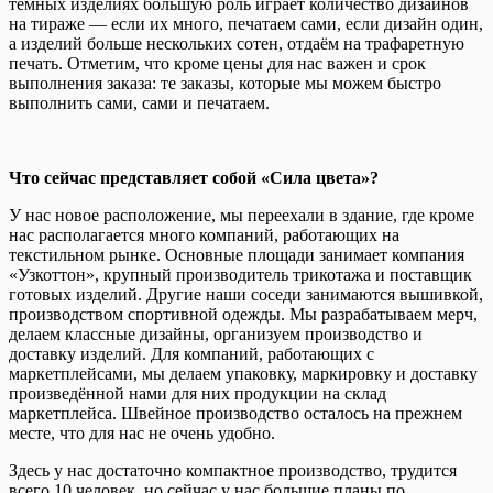
тёмных изделиях большую роль играет количество дизайнов
на тираже — если их много, печатаем сами, если дизайн один,
а изделий больше нескольких сотен, отдаём на трафаретную
печать. Отметим, что кроме цены для нас важен и срок
выполнения заказа: те заказы, которые мы можем быстро
выполнить сами, сами и печатаем.
Что сейчас представляет собой «Сила цвета»?
У нас новое расположение, мы переехали в здание, где кроме
нас располагается много компаний, работающих на
текстильном рынке. Основные площади занимает компания
«Узкоттон», крупный производитель трикотажа и поставщик
готовых изделий. Другие наши соседи занимаются вышивкой,
производством спортивной одежды. Мы разрабатываем мерч,
делаем классные дизайны, организуем производство и
доставку изделий. Для компаний, работающих с
маркетплейсами, мы делаем упаковку, маркировку и доставку
произведённой нами для них продукции на склад
маркетплейса. Швейное производство осталось на прежнем
месте, что для нас не очень удобно.
Здесь у нас достаточно компактное производство, трудится
всего 10 человек, но сейчас у нас большие планы по