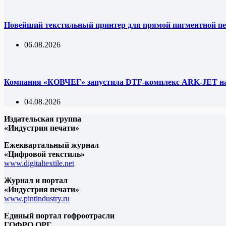
Новейший текстильный принтер для прямой пигментной пе
06.08.2026
Компания «КОВЧЕГ» запустила DTF-комплекс ARK-JET на 
04.08.2026
Издательская группа
«Индустрия печати»
Ежеквартальный журнал
«Цифровой текстиль»
www.digitaltextile.net
Журнал и портал
«Индустрия печати»
www.pintindustry.ru
Единый портал гофроотрасли
ГОФРО.ОРГ