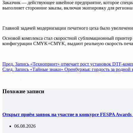
Заказчик — действующее швейное предприятие, которое специа
выполняет сторонние заказы, включая экипировку для регион
Главной задачей модернизации печатного цеха было увеличени
Основой комплекса стал скоростной сублимационный принтер 
конфигурации CMYK+CMYK, выдают реальную скорость печати 
Пред.
Запись
«Технопринт» отмечает рост установок DTF-комп
След.
Запись
«Тайные знаки» Оренбуржья: гордость за родной
Похожие записи
Открыт приём заявок на участие в конкурсе FESPA Awards 
06.08.2026