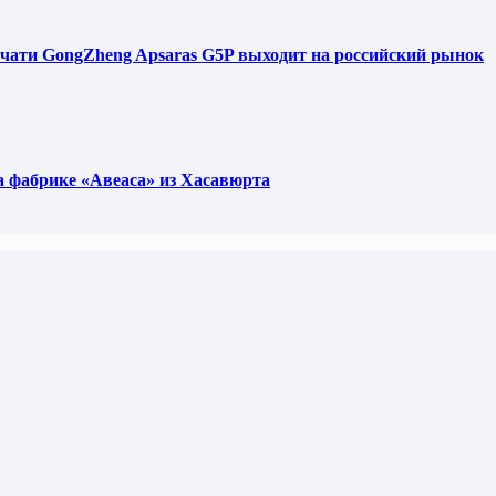
чати GongZheng Apsaras G5P выходит на российский рынок
фабрике «Авеаса» из Хасавюрта