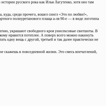
 истории русского рока как Илья Лагутенко, хотя оно там
 куда, среди прочего, вошел сингл «Это по любви!»,
ортного полиуретанового плаща а-ля 90-е — в виде логотипа
патию, украшают свободного кроя унисексовые свитшоты. В
кому нравится потеплее. А поверх всего можно накинуть
ть одну вещь с другой, третьей и так далее практически не
о не скажешь в повседневной жизни. Это смесь впечатлений,