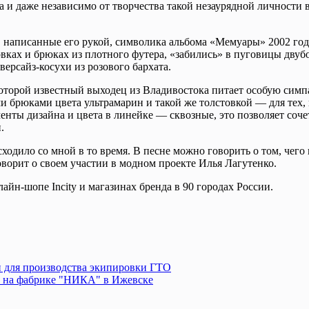
 и даже независимо от творчества такой незаурядной личности в
написанные его рукой, символика альбома «Мемуары» 2002 года,
товках и брюках из плотного футера, «забились» в пуговицы двуб
рсайз-косухи из розового бархата.
которой известный выходец из Владивостока питает особую сим
и брюками цвета ультрамарин и такой же толстовкой — для тех, 
ты дизайна и цвета в линейке — сквозные, это позволяет сочета
.
сходило со мной в то время. В песне можно говорить о том, чег
орит о своем участии в модном проекте Илья Лагутенко.
йн-шопе Incity и магазинах бренда в 90 городах России.
и для производства экипировки ГТО
н на фабрике "НИКА" в Ижевске