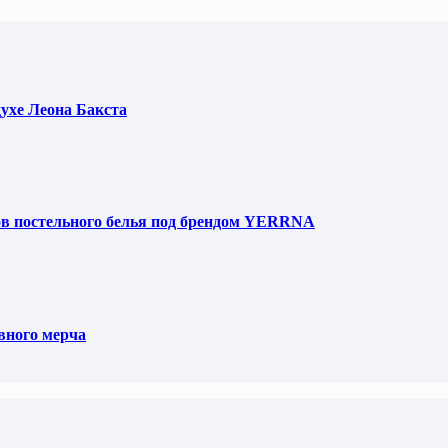
духе Леона Бакста
ов постельного белья под брендом YERRNA
вного мерча