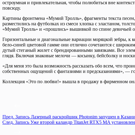
остроумная и привлекательная, чтобы полюбиться вне контекста
повсюду.
Картины фронтмена «Мумий Тролль», фрагменты текста песен, 
разместились на футболках из смеси хлопка с эластаном, толс
«Мумий Тролль» и «прошлись» вышивкой по спине девичьей ове
Горизонтальные и диагональные вариации моряцкой зебры, к 
бело-синей цветовой гамме они отлично сочетаются с широким
дутый стеганый жилет с брендированными завязками. Все элемен
глядя. Включая знаковые мелочи — косынку, бейсболку и носки
«Для меня это была возможность рассказать обо всем, что прои
собственных ощущений с фантазиями и предсказаниями», — гов
Коллекция «Это по любви!» вышла в продажу в фирменном онла
Пред.
Запись
Лазерный раскройщик Photonim запущен в Казан
След.
Запись
Уже второй каландр TitanJet RTX5 MA установле