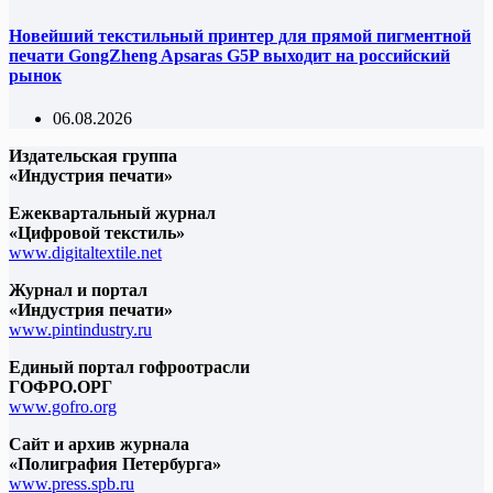
Новейший текстильный принтер для прямой пигментной
печати GongZheng Apsaras G5P выходит на российский
рынок
06.08.2026
Издательская группа
«Индустрия печати»
Ежеквартальный журнал
«Цифровой текстиль»
www.digitaltextile.net
Журнал и портал
«Индустрия печати»
www.pintindustry.ru
Единый портал гофроотрасли
ГОФРО.ОРГ
www.gofro.org
Сайт и архив журнала
«Полиграфия Петербурга»
www.press.spb.ru