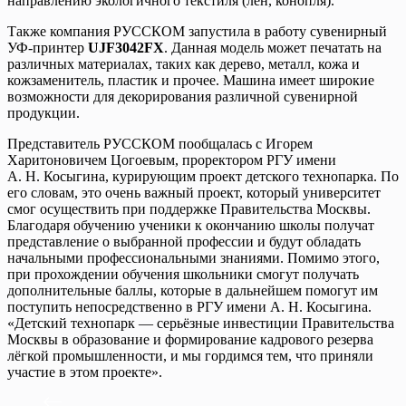
направлению экологичного текстиля (лён, конопля).
Также компания РУССКОМ запустила в работу сувенирный
УФ-принтер
UJF
3042
FX
. Данная модель может печатать на
различных материалах, таких как дерево, металл, кожа и
кожзаменитель, пластик и прочее. Машина имеет широкие
возможности для декорирования различной сувенирной
продукции.
Представитель РУССКОМ пообщалась с Игорем
Харитоновичем Цогоевым, проректором РГУ имени
А. Н. Косыгина, курирующим проект детского технопарка. По
его словам, это очень важный проект, который университет
смог осуществить при поддержке Правительства Москвы.
Благодаря обучению ученики к окончанию школы получат
представление о выбранной профессии и будут обладать
начальными профессиональными знаниями. Помимо этого,
при прохождении обучения школьники смогут получать
дополнительные баллы, которые в дальнейшем помогут им
поступить непосредственно в РГУ имени А. Н. Косыгина.
«Детский технопарк — серьёзные инвестиции Правительства
Москвы в образование и формирование кадрового резерва
лёгкой промышленности, и мы гордимся тем, что приняли
участие в этом проекте»
.