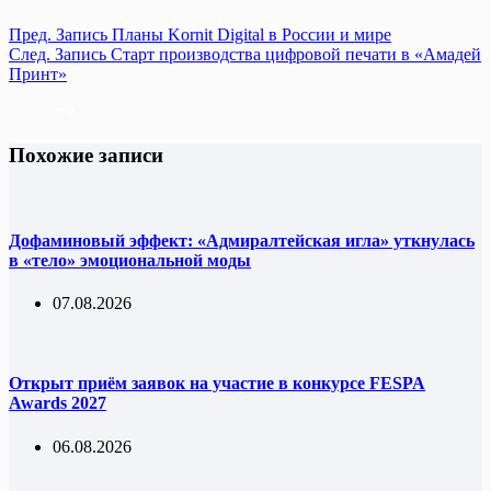
Пред.
Запись
Планы Kornit Digital в России и мире
След.
Запись
Старт производства цифровой печати в «Амадей
Принт»
Похожие записи
Дофаминовый эффект: «Адмиралтейская игла» уткнулась
в «тело» эмоциональной моды
07.08.2026
Открыт приём заявок на участие в конкурсе FESPA
Awards 2027
06.08.2026