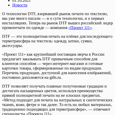
01.10.2021
Новости
О технологии DTF, взорвавшей рынок печати по текстилю,
мы уже много писали — и о сути технологии, и о первых
инсталляциях. Теперь на рынок DTF вышел российский лидер
промопечати по одежде — компания
«Проект 111»
.
DTF — это полноцветная печать на плёнке для последующего
термотрансфера на текстиль: одежду, кепки, сумки,
аксессуары.
«Проект 111» как крупнейший поставщик мерча в России
предлагает заказывать DTF привычным способом для
клиентов способом — через интернет-магазин и готовые
карточки товара, сформированные по видам продукции.
Перечень продукции, доступной для нанесения изображений,
постоянно дополняется на gifts.ru.
DTF позволяет получать плавные полутоновые градации и
достигать насыщенных цветов, используя преимущества
прямой полноцветной печати на не плоских предметах.
«Метод подходит для печати на натуральных и синтетических
тканях, коже, фетре и так далее. То есть на любых материалах,
традиционно подходящих для термотрансфера», — отмечают
специалисты «Проекта 111».