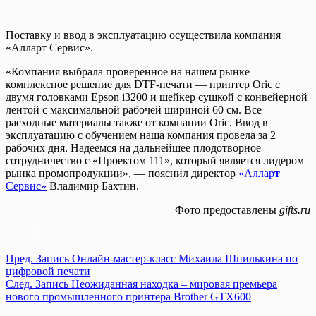
Поставку и ввод в эксплуатацию осуществила компания
«Алларт Сервис».
«Компания выбрала проверенное на нашем рынке
комплексное решение для DTF-печати — принтер Oric с
двумя головками Epson i3200 и шейкер сушкой с конвейерной
лентой с максимальной рабочей шириной 60 см. Все
расходные материалы также от компании Oric. Ввод в
эксплуатацию с обучением наша компания провела за 2
рабочих дня. Надеемся на дальнейшее плодотворное
сотрудничество с «Проектом 111», который является лидером
рынка промопродукции», — пояснил директор
«Аллар
т
Сервис»
Владимир Бахтин.
Фото предоставлены
gifts.ru
Пред.
Запись
Онлайн-мастер-класс Михаила Шпилькина по
цифровой печати
След.
Запись
Неожиданная находка – мировая премьера
нового промышленного принтера Brother GTX600