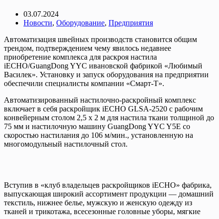
03.07.2024
Новости
,
Оборудование
,
Предприятия
Автоматизация швейных производств становится общим
трендом, подтверждением чему явилось недавнее
приобретение комплекса для раскроя настила
iECHO/GuangDong YYC ивановской фабрикой «Любимый
Василек». Установку и запуск оборудования на предприятии
обеспечили специалисты компании «Смарт-Т».
Автоматизированный настилочно-раскройный комплекс
включает в себя раскройщик iECHO GLSA-2520 с рабочим
конвейерным столом 2,5 х 2 м для настила ткани толщиной до
75 мм и настилочную машину GuangDong YYC Y5E со
скоростью настилания до 106 м/мин., установленную на
многомодульный настилочный стол.
Вступив в «клуб владельцев раскройщиков iECHO» фабрика,
выпускающая широкий ассортимент продукции — домашний
текстиль, нижнее белье, мужскую и женскую одежду из
тканей и трикотажа, всесезонные головные уборы, мягкие