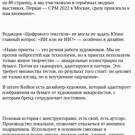
на 80 страниц, и мы участвовали в серьёзных модных
выставках. Первая — CPM 2022 в Москве, сразу привлекла к
нам внимание».
Редакция «Цифрового текстиля» не могла не задать Юлии
главный вопрос: «ИИ или не ИИ?» — особенно в дизайне.
«Наши принты — это ручная работа художников. Мы не
против нейросетей как технологии, но в принтах используем
только живое творчество — акварельные иллюстрации на
бумаге. Потом их сканируют, адаптируют в паттерн. Это
требует множества тестов, но результат того стоит: он цепляет
не только взгляд, но и внутренние ощущения».
В штате Redkoe есть дизайнер-художник, который адаптирует
изображения на бумаге от художников акварелистов, с
которым бренд сотрудничает постоянно.
Похожая история с конструкторами: есть свой, есть аутсорс.
Производство локальное, позволяет отказаться от внешних
подрядчиков. Используют в основном смесовые и
натуральные ткани: тенсел, вискозу, шёлк, хлопок, джинсу.