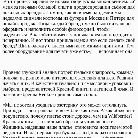
Этот процесс зарядил её новым творческим вдохновением. «У
меня за плечами большой опыт в продюсировании съёмок для
локальных брендов. Помню, как во время пандемии мы
неделями снимали костюмы из футера в Москве и Питере для
онлайн-продаж. Тогда каждый бренд нужно было визуально
оформить и наполнить особой философией, чтобы
выделиться. В какой-то момент я поняла: креатив подходит к
исчерпанию. И вот тогда пришла идея: а что если сделать свой
бренд? Шить одежду с классными авторскими принтами. Тем
более оборудование для печати уже есть», — вспоминает она.
Проведя глубокий анализ потребительских запросов, команда
поняла: на рынке мало интересных женских платьев. Решили
начать с них. В качестве визуальной и смысловой «упаковки»
выбрали представителей Красной книги и латинский язык. И
название бренда Redkoe пришло само собой.
«Мы не хотели уходить в эзотерику, это может оттолкнуть.
Природа — нейтральная и всем близкая тема. А как объяснить
покупателю, почему платье стоит дороже, чем на Wildberries?
Красная книга — отличный образ для уникальности.
Женщина, надевшая наше платье, становится носителем этой
редкости. И, да, первые три буквы — red, как раз отсылают к