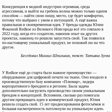
Конкуренция в модной индустрии огромная, среда
агрессивная, и выйти на гребень волны можно только одним
способом — найти свою нишу, место, где будет комфортно,
потому что выбрано с умом и интуицией. А ещё важна
правильная и своевременная идея. У бренда одежды Юлии
Фокиной Redkoe из Великого Новгорода всё это совпало в
2022 году, когда его создатели, накопив опыт на других
проектах, наконец-то решили запустить свой. Так появился
по-настоящему уникальный продукт, не похожий ни на что
другое.
Беседовал Михаил Шпилькин, текст: Татьяна Зуева
У Redkoe ещё до старта было важное преимущество —
оборудование для цифровой печати на ткани. Оно входило в
производственную базу компании «Плюмар», лидера
корпоративного брендинга в регионе. Была задача
дополнительно нагрузить производство своим уникальным
брендом и концепцией. Вспомнив, сколько раз помогала
другим превращать идеи в коммерческий продукт, Юлия
решила создать свой. 15 лет продюсирования фотосъёмок и
большая насмотренность натолкнули на уникальную идею.