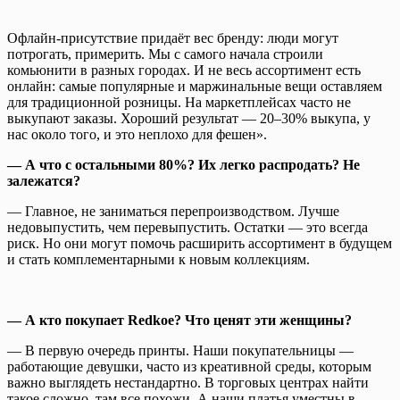
Офлайн-присутствие придаёт вес бренду: люди могут
потрогать, примерить. Мы с самого начала строили
комьюнити в разных городах. И не весь ассортимент есть
онлайн: самые популярные и маржинальные вещи оставляем
для традиционной розницы. На маркетплейсах часто не
выкупают заказы. Хороший результат — 20–30% выкупа, у
нас около того, и это неплохо для фешен».
— А что с остальными 80%? Их легко распродать? Не
залежатся?
— Главное, не заниматься перепроизводством. Лучше
недовыпустить, чем перевыпустить. Остатки — это всегда
риск. Но они могут помочь расширить ассортимент в будущем
и стать комплементарными к новым коллекциям.
— А кто покупает Redkoe? Что ценят эти женщины?
— В первую очередь принты. Наши покупательницы —
работающие девушки, часто из креативной среды, которым
важно выглядеть нестандартно. В торговых центрах найти
такое сложно, там все похожи. А наши платья уместны в