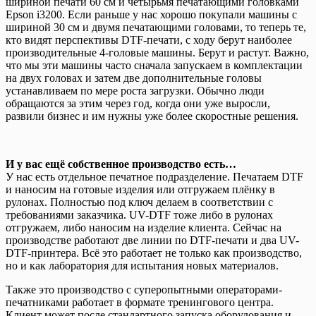
шириной печати 60 см и четырьмя печатающими головками
Epson i3200. Если раньше у нас хорошо покупали машины с
шириной 30 см и двумя печатающими головами, то теперь те,
кто видят перспективы DTF-печати, с ходу берут наиболее
производительные 4-головые машины. Берут и растут. Важно,
что мы эти машины часто сначала запускаем в комплектации
на двух головах и затем две дополнительные головы
устанавливаем по мере роста загрузки. Обычно люди
обращаются за этим через год, когда они уже выросли,
развили бизнес и им нужны уже более скоростные решения.
И у вас ещё собственное производство есть…
У нас есть отдельное печатное подразделение. Печатаем DTF
и наносим на готовые изделия или отгружаем плёнку в
рулонах. Полностью под ключ делаем в соответствии с
требованиями заказчика. UV-DTF тоже либо в рулонах
отгружаем, либо наносим на изделие клиента. Сейчас на
производстве работают две линии по DTF-печати и два UV-
DTF-принтера. Всё это работает не только как производство,
но и как лаборатория для испытания новых материалов.
Также это производство с суперопытными операторами-
печатниками работает в формате тренингового центра.
Клиент может после стандартного запуска оборудования и