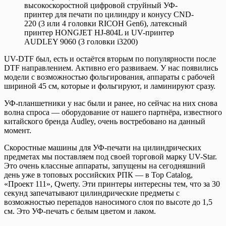
высокоскоростной цифровой струйный УФ-
принтер для печати по цилиндру и конусу CND-
220 (3 или 4 головки RICOH Gen6), латексный
принтер HONGJET HJ-804L и UV-принтер
AUDLEY 9060 (3 головки i3200)
UV-DTF был, есть и остаётся вторым по популярности после
DTF направлением. Активно его развиваем. У нас появились
модели с возможностью фольгирования, аппараты с рабочей
шириной 45 см, которые и фольгируют, и ламинируют сразу.
УФ-планшетники у нас были и ранее, но сейчас на них снова
волна спроса — оборудование от нашего партнёра, известного
китайского бренда Audley, очень востребовано на данный
момент.
Скоростные машины для УФ-печати на цилиндрических
предметах мы поставляем под своей торговой марку UV-Star.
Это очень классные аппараты, запущены на сегодняшний
день уже в топовых российских РПК — в Top Catalog,
«Проект 111», Qwerty. Эти принтеры интересны тем, что за 30
секунд запечатывают цилиндрические предметы с
возможностью перепадов наносимого слоя по высоте до 1,5
см. Это УФ-печать с белым цветом и лаком.