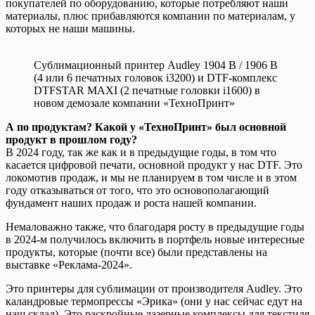
покупателей по оборудованию, которые потребляют наши
материалы, плюс прибавляются компании по материалам, у
которых не наши машины.
Сублимационный принтер Audley 1904 B / 1906 B
(4 или 6 печатных головок i3200) и DTF-комплекс
DTFSTAR MAXI (2 печатные головки i1600) в
новом демозале компании «ТехноПринт»
А по продуктам? Какой у «ТехноПринт» был основной
продукт в прошлом году?
В 2024 году, так же как и в предыдущие годы, в том что
касается цифровой печати, основной продукт у нас DTF. Это
локомотив продаж, и мы не планируем в том числе и в этом
году отказываться от того, что это основополагающий
фундамент наших продаж и роста нашей компании.
Немаловажно также, что благодаря росту в предыдущие годы
в 2024-м получилось включить в портфель новые интересные
продукты, которые (почти все) были представлены на
выставке «Реклама-2024».
Это принтеры для сублимации от производителя Audley. Это
каландровые термопрессы «Эрика» (они у нас сейчас едут на
наш склад). Это раскройные лазерные комплексы для текстиля