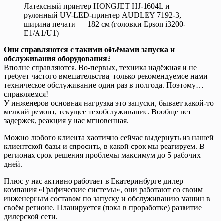
Латексный принтер HONGJET HJ-1604L и
рулонный UV-LED-принтер AUDLEY 7192-3,
ширина печати — 182 см (головки Epson i3200-
E1/A1/U1)
Они справляются с такими объёмами запуска и
обслуживания оборудования?
Вполне справляются. Во-первых, техника надёжная и не
требует частого вмешательства, только рекомендуемое нами
техническое обслуживание один раз в полгода. Поэтому…
справляемся!
У инженеров основная нагрузка это запуски, бывает какой-то
мелкий ремонт, текущее техобслуживание. Вообще нет
задержек, реакция у нас мгновенная.
Можно любого клиента хаотично сейчас выдернуть из нашей
клиентской базы и спросить, в какой срок мы реагируем. В
регионах срок решения проблемы максимум до 5 рабочих
дней.
Плюс у нас активно работает в Екатеринбурге дилер —
компания «Графические системы», они работают со своим
инженерным составом по запуску и обслуживанию машин в
своём регионе. Планируется (пока в проработке) развитие
дилерской сети.