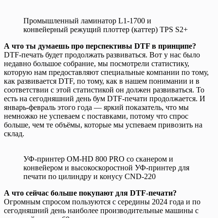
Промышленный ламинатор L1-1700 и
конвейерный режущий плоттер (каттер) TPS S2+
А что ты думаешь про перспективы DTF в принципе?
DTF-печать будет продолжать развиваться. Вот у нас было
недавно большое собрание, мы посмотрели статистику,
которую нам предоставляют специальные компании по тому,
как развивается DTF, по тому, как в нашем понимании и в
соответствии с этой статистикой он должен развиваться. То
есть на сегодняшний день бум DTF-печати продолжается. И
январь-февраль этого года — яркий показатель, что мы
немножко не успеваем с поставками, потому что спрос
больше, чем те объёмы, которые мы успеваем привозить на
склад.
УФ-принтер OM-HD 800 PRO со сканером и
конвейером и высокоскоростной УФ-принтер для
печати по цилиндру и конусу CND-220
А что сейчас больше покупают для DTF-печати?
Огромным спросом пользуются с середины 2024 года и по
сегодняшний день наиболее производительные машины с