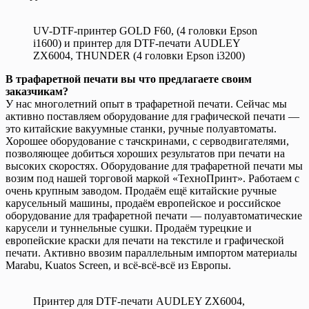
UV-DTF-принтер GOLD F60, (4 головки Epson
i1600) и принтер для DTF-печати AUDLEY
ZX6004, THUNDER (4 головки Epson i3200)
В трафаретной печати вы что предлагаете своим
заказчикам?
У нас многолетний опыт в трафаретной печати. Сейчас мы
активно поставляем оборудование для графической печати —
это китайские вакуумные станки, ручные полуавтоматы.
Хорошее оборудование с тачскринами, с серводвигателями,
позволяющее добиться хороших результатов при печати на
высоких скоростях. Оборудование для трафаретной печати мы
возим под нашей торговой маркой «ТехноПринт». Работаем с
очень крупным заводом. Продаём ещё китайские ручные
карусельный машины, продаём европейское и российское
оборудование для трафаретной печати — полуавтоматические
карусели и туннельные сушки. Продаём турецкие и
европейские краски для печати на текстиле и графической
печати. Активно ввозим параллельным импортом материалы
Marabu, Kuatos Screen, и всё-всё-всё из Европы.
Принтер для DTF-печати AUDLEY ZX6004,