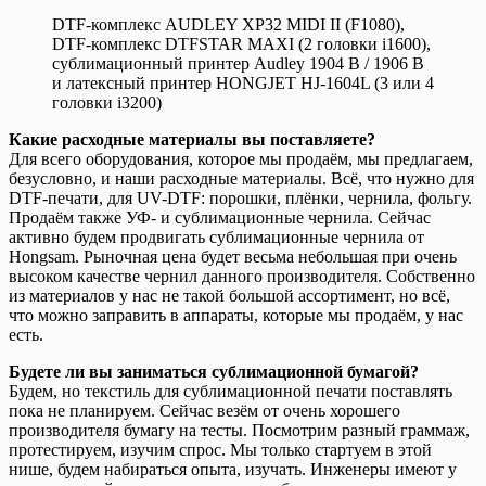
DTF-комплекс AUDLEY XP32 MIDI II (F1080),
DTF-комплекс DTFSTAR MAXI (2 головки i1600),
сублимационный принтер Audley 1904 B / 1906 B
и латексный принтер HONGJET HJ-1604L (3 или 4
головки i3200)
Какие расходные материалы вы поставляете?
Для всего оборудования, которое мы продаём, мы предлагаем,
безусловно, и наши расходные материалы. Всё, что нужно для
DTF-печати, для UV-DTF: порошки, плёнки, чернила, фольгу.
Продаём также УФ- и сублимационные чернила. Сейчас
активно будем продвигать сублимационные чернила от
Hongsam. Рыночная цена будет весьма небольшая при очень
высоком качестве чернил данного производителя. Собственно
из материалов у нас не такой большой ассортимент, но всё,
что можно заправить в аппараты, которые мы продаём, у нас
есть.
Будете ли вы заниматься сублимационной бумагой?
Будем, но текстиль для сублимационной печати поставлять
пока не планируем. Сейчас везём от очень хорошего
производителя бумагу на тесты. Посмотрим разный граммаж,
протестируем, изучим спрос. Мы только стартуем в этой
нише, будем набираться опыта, изучать. Инженеры имеют у