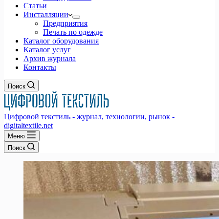
Статьи
Инсталляции
Предприятия
Печать по одежде
Каталог оборудования
Каталог услуг
Архив журнала
Контакты
Поиск
Цифровой текстиль - журнал, технологии, рынок -
digitaltextile.net
Меню
Поиск