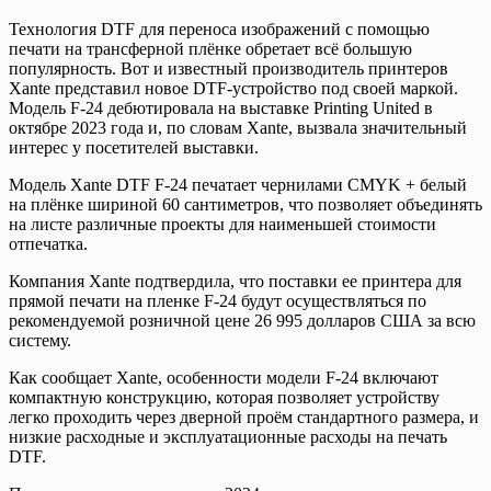
Технология DTF для переноса изображений с помощью
печати на трансферной плёнке обретает всё большую
популярность. Вот и известный производитель принтеров
Xante представил новое DTF-устройство под своей маркой.
Модель F-24 дебютировала на выставке Printing United в
октябре 2023 года и, по словам Xante, вызвала значительный
интерес у посетителей выставки.
Модель Xante DTF F-24 печатает чернилами CMYK + белый
на плёнке шириной 60 сантиметров, что позволяет объединять
на листе различные проекты для наименьшей стоимости
отпечатка.
Компания Xante подтвердила, что поставки ее принтера для
прямой печати на пленке F-24 будут осуществляться по
рекомендуемой розничной цене 26 995 долларов США за всю
систему.
Как сообщает Xante, особенности модели F-24 включают
компактную конструкцию, которая позволяет устройству
легко проходить через дверной проём стандартного размера, и
низкие расходные и эксплуатационные расходы на печать
DTF.