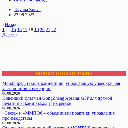
Tatyana Zueva
23.08.2022
Назад
1
…
15
16
17
18
19
20
21
22
Далее
НОВОСТИ ПОЛИГРАФИИ
Mondi представила концепцию, упрощающую упаковку для
электронной коммерции
06.08.2026
Новейший флагман GongZheng Apsaras G5P для прямой
печати по ткани выходит на рынок
06.08.2026
«Свеза» и «ММПОФ» объединили практики управления
производством
05.08.2026
Cтанок для ротационной высечки MONTAX установлен