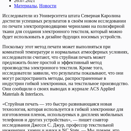
26.07.2021
Материалы
,
Новости
Исследователи из Университета штата Северная Каролина
достигли успешных результатов в своём новом исследовании
по печати электропроводящими чернилами на полиэфирной
ткани для создания электронного текстиля, который можно
будет использовать в дизайне будущих носимых устройств.
Поскольку этот метод печати может выполняться при
комнатной температуре и нормальных атмосферных условиях,
исследователи считают, что струйная печать может
предложить более простой и эффективный метод
производства электронного текстиля. Кроме того,
исследователи заявили, что результаты показывают, что они
могут распространить методы, распространенные в
индустрии гибкой электроники, на текстильное производство.
Они сообщили о своих выводах в журнале ACS Applied
Materials & Interfaces.
«Струйная печать — это быстро развивающаяся новая
технология, которая используется в гибкой электронике для
изготовления пленок, используемых в дисплеях мобильных
телефонов и других устройствах», — пишет соавтор
исследования Джесси С. Джур, профессор текстильной
инженерии, химии и науки в NC State. — Мы думаем, что