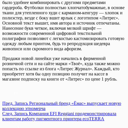
было удобнее комбинировать с другими предметами
гардероба. Футболки полностью хлопчатобумажные, в основе
ткани для утепленного худи с карманом-кенгуру — хлопок и
полиэстер, везде с боку вшит ярлык с логотипом «Литрес».
Основной текст вышит, имя автора и источник отпечатаны.
Нанесение букв четкое, включая мелкий шрифт —
возможности современной цифровой текстильной
полиграфии позволяют с легкостью кастомизировать готовую
одежду любым принтом, будь то репродукция шедевра
живописи или скромного вида афоризм.
Продажи новой линейки уже начались в фирменной
розничной сети и на сайте марки «Твоё», куда также можно
попасть по ссылке из блога «Литрес Журнал». Каждый, кто
приобретет хотя бы одну позицию получит на кассе в
магазине подписку на книги от «Литрес» по цене 1 рубль.
Пред.
Запись
Региональный бренд «Ёмас» выпускает новую
коллекцию этномерча
След.
Запись
Компания EFI Reggiani продемонстрировала
клиентам работу пигментного принтера ecoTERRA