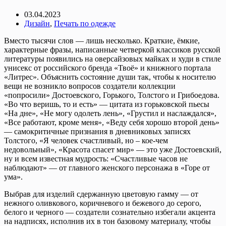
03.04.2023
Дизайн
,
Печать по одежде
Вместо тысячи слов — лишь несколько. Краткие, ёмкие,
характерные фразы, написанные четверкой классиков русской
литературы появились на оверсайзовых майках и худи в стиле
унисекс от российского бренда «Твоё» и книжного портала
«Литрес». Объяснить состояние души так, чтобы к носителю
вещи не возникло вопросов создатели коллекции
«попросили» Достоевского, Горького, Толстого и Грибоедова.
«Во что веришь, то и есть» — цитата из горьковской пьесы
«На дне», «Не могу одолеть лень», «Грустил и наслаждался»,
«Все работают, кроме меня», «Веду себя хорошо второй день»
— самокритичные признания в дневниковых записях
Толстого, «Я человек счастливый, но – кое-чем
недовольный», «Красота спасет мир» — это уже Достоевский,
ну и всем известная мудрость: «Счастливые часов не
наблюдают» — от главного женского персонажа в «Горе от
ума».
Выбрав для изделий сдержанную цветовую гамму — от
нежного оливкового, коричневого и бежевого до серого,
белого и черного — создатели сознательно избегали акцента
на надписях, исполнив их в тон базовому материалу, чтобы