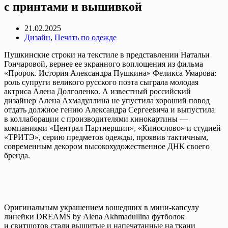
с принтами и вышивкой
21.02.2025
Дизайн
,
Печать по одежде
Пушкинские строки на текстиле в представлении Натальи
Гончаровой, вернее ее экранного воплощения из фильма
«Пророк. История Александра Пушкина» Феликса Умарова:
роль супруги великого русского поэта сыграла молодая
актриса Алена Долголенко. А известный российский
дизайнер Алена Ахмадуллина не упустила хороший повод
отдать должное гению Александра Сергеевича и выпустила
в коллаборации с производителями кинокартины —
компаниями «Централ Партнершип», «Кинослово» и студией
«ТРИТЭ», серию предметов одежды, проявив тактичным,
современным декором высокохудожественное ДНК своего
бренда.
Оригинальным украшением вошедших в мини-капсулу
линейки DREAMS by Alena Akhmadullina футболок
и свитшотов стали вышитые и напечатанные на ткани