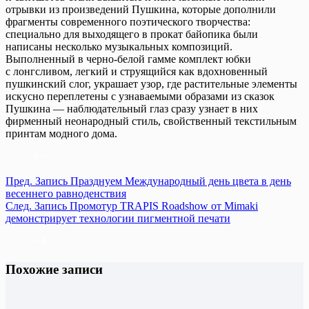
отрывки из произведений Пушкина, которые дополнили
фрагменты современного поэтического творчества:
специально для выходящего в прокат байопика были
написаны несколько музыкальных композиций.
Выполненный в черно-белой гамме комплект юбки
с лонгсливом, легкий и струящийся как вдохновенный
пушкинский слог, украшает узор, где растительные элементы
искусно переплетены с узнаваемыми образами из сказок
Пушкина — наблюдательный глаз сразу узнает в них
фирменный неонародный стиль, свойственный текстильным
принтам модного дома.
Пред.
Запись
Празднуем Международный день цвета в день
весеннего равноденствия
След.
Запись
Промотур TRAPIS Roadshow от Mimaki
демонстрирует технологии пигментной печати
Похожие записи