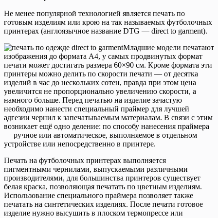
Не менее популярной технологией является печать по
готовым изделиям или крою на так называемых футболочных
принтерах (англоязычное название DTG — direct to garment).
Младшие модели печатают
изображения до формата А4, у самых продвинутых формат
печати может достигать размера 60×90 см. Кроме формата эти
принтеры можно делить по скорости печати — от десятка
изделий в час до нескольких сотен, правда при этом цена
увеличится не пропорционально увеличению скорости, а
намного больше. Перед печатью на изделие зачастую
необходимо нанести специальный праймер для лучшей
адгезии чернил к запечатываемым материалам. В связи с этим
возникает ещё одно деление: по способу нанесения праймера
— ручное или автоматическое, выполняемое в отдельном
устройстве или непосредственно в принтере.
Печать на футболочных принтерах выполняется
пигментными чернилами, выпускаемыми различными
производителями, для большинства принтеров существует
белая краска, позволяющая печатать по цветным изделиям.
Использование специального праймера позволяет также
печатать на синтетических изделиях. После печати готовое
изделие нужно высушить в плоском термопрессе или