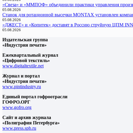
«Свеза» и «ММПОФ» объединили практики управления произ
05.08.2026
Cтанок для ротационной высечки MONTAX установлен компан
05.08.2026
«ДЖЕСТ» и «Копитек» доставят в Россию струйную ЦПМ I
05.08.2026
Издательская группа
«Индустрия печати»
Ежеквартальный журнал
«Цифровой текстиль»
www.digitaltextile.net
Журнал и портал
«Индустрия печати»
www.pintindustry.ru
Единый портал гофроотрасли
ГОФРО.ОРГ
www.gofro.org
Сайт и архив журнала
«Полиграфия Петербурга»
www.press.spb.ru