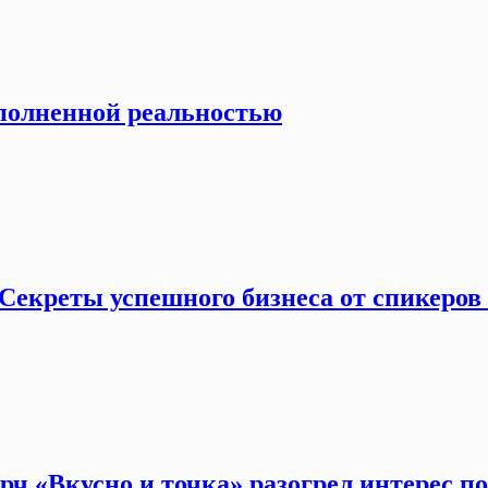
ополненной реальностью
Секреты успешного бизнеса от спикеров
рч «Вкусно и точка» разогрел интерес п