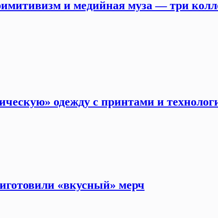
митивизм и медийная муза — три колл
мическую» одежду с принтами и техноло
риготовили «вкусный» мерч