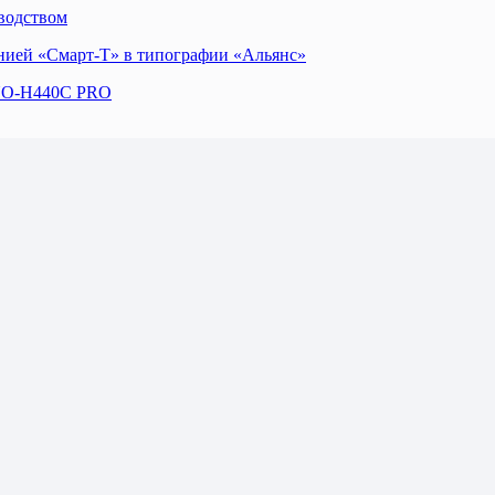
водством
ией «Смарт-Т» в типографии «Альянс»
NNO-H440C PRO