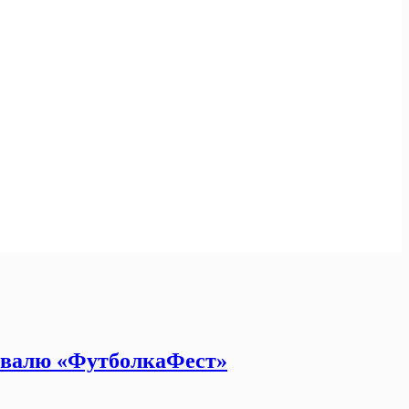
ивалю «ФутболкаФест»