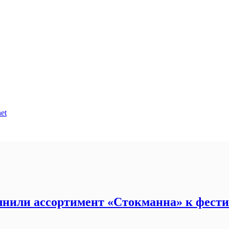
et
лнили ассортимент «Стокманна» к фест